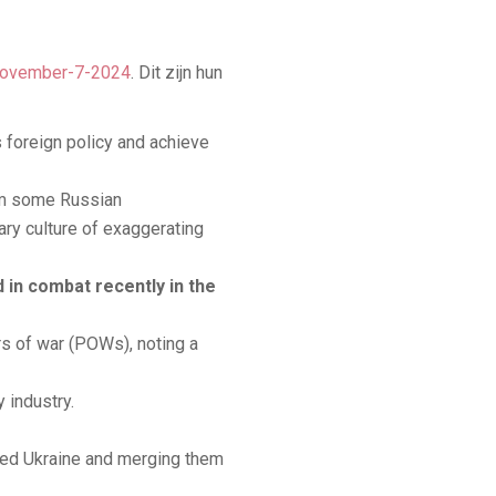
-november-7-2024
. Dit zijn hun
 foreign policy and achieve
rom some Russian
ary culture of exaggerating
in combat recently in the
rs of war (POWs), noting a
 industry.
pied Ukraine and merging them