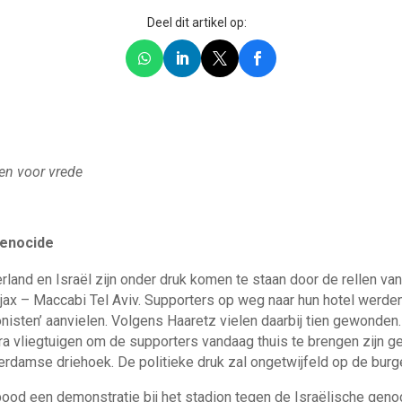
Deel dit artikel op:
en voor vrede
genocide
and en Israël zijn onder druk komen te staan door de rellen van
ax – Maccabi Tel Aviv. Supporters op weg naar hun hotel werde
nisten’ aanvielen. Volgens Haaretz vielen daarbij tien gewonden
 vliegtuigen om de supporters vandaag thuis te brengen zijn g
rdamse driehoek. De politieke druk zal ongetwijfeld op de bu
od een demonstratie bij het stadion tegen de Israëlische geno