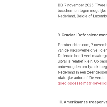
BD, 7 november 2025, ‘Twee F
beschermen tegen mogelijke in
Nederland, België of Luxembu
Cruciaal Defensienetwer
Persberichten.com, 7 novemb
van de Rijksoverheid veilig 
Defensie heeft veel maatreg
uitval is relatief klein. Op p
onbevoegden om fysiek toegang
Nederland in een zeer gespann
statelijke actoren.’ Zie verder
goed-opgezet-maar-beveiligi
Amerikaanse troepenver