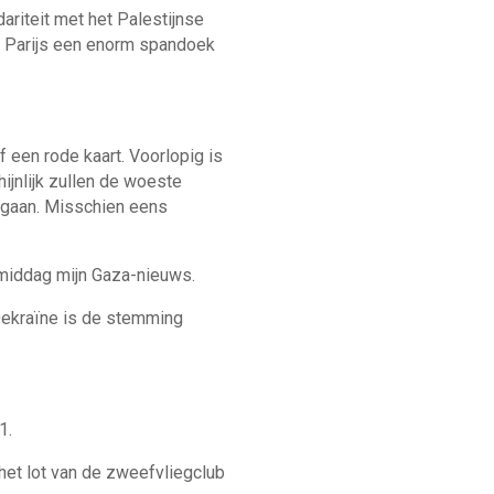
ariteit met het Palestijnse
n Parijs een enorm spandoek
f een rode kaart. Voorlopig is
ijnlijk zullen de woeste
orgaan. Misschien eens
nmiddag mijn Gaza-nieuws.
Oekraïne is de stemming
1.
et lot van de zweefvliegclub