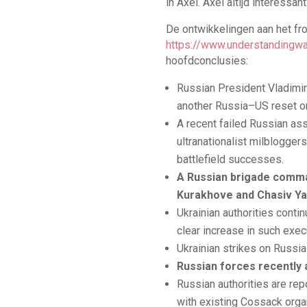
in Axel. Axel altijd interessant
De ontwikkelingen aan het fr
https://www.understandingw
hoofdconclusies:
Russian President Vladimir
another Russia–US reset on
A recent failed Russian as
ultranationalist milblogger
battlefield successes.
A Russian brigade comma
Kurakhove and Chasiv Yar
Ukrainian authorities conti
clear increase in such exec
Ukrainian strikes on Russia
Russian forces recently
Russian authorities are re
with existing Cossack orga