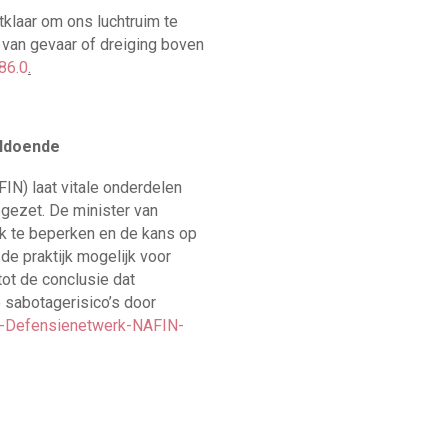
klaar om ons luchtruim te
 van gevaar of dreiging boven
86.0
.
oldoende
IN) laat vitale onderdelen
pgezet. De minister van
 te beperken en de kans op
 de praktijk mogelijk voor
tot de conclusie dat
p sabotagerisico’s door
l-Defensienetwerk-NAFIN-