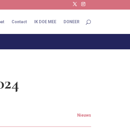
at
Contact
IK DOE MEE
DONEER
024
Nieuws