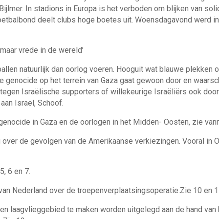
ijlmer. In stadions in Europa is het verboden om blijken van solid
voetbalbond deelt clubs hoge boetes uit. Woensdagavond werd i
 maar vrede in de wereld’
ballen natuurlijk dan oorlog voeren. Hooguit wat blauwe plekken o
De genocide op het terrein van Gaza gaat gewoon door en waarsch
 tegen Israëlische supporters of willekeurige Israëliërs ook do
an Israël, Schoof.
genocide in Gaza en de oorlogen in het Midden- Oosten, zie va
 over de gevolgen van de Amerikaanse verkiezingen. Vooral in 
5, 6 en 7.
 van Nederland over de troepenverplaatsingsoperatie.Zie 10 en 1
n laagvlieggebied te maken worden uitgelegd aan de hand van h