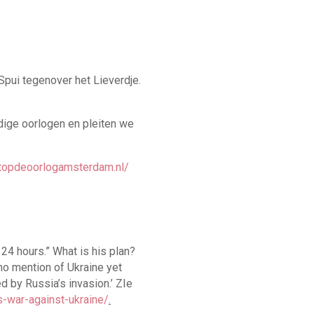
ui tegenover het Lieverdje.
ige oorlogen en pleiten we
topdeoorlogamsterdam.nl/
24 hours.” What is his plan?
 no mention of Ukraine yet
ed by Russia’s invasion.’ ZIe
-war-against-ukraine/
.