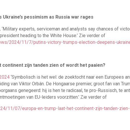
s Ukraine’s pessimism as Russia war rages
‘Military experts, serviceman and analysts say chances of victo
 president heading to the White House.’ Zie verder of
news/2024/11/7/putins-victory-trumps-election-deepens-ukrai
 continent zijn tanden zien of wordt het paaien?
 2024
‘Symbolisch is het wel: de zoektocht naar een Europees a
iding van Viktor Orbán. De Hongaarse premier, groot fan van Tru
rgaans genegeerd: hij is hen te radicaal, te pro-Russisch, te ant
tmoetingen van EU-leiders voorzitten.’ Zie verder of
24/11/07/europa-en-trump-laat-het-continent-zijn-tanden-zien-