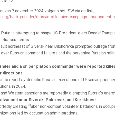
. Zie 12.
ont van 7 november 2024 volgens het ISW via de link;
ar.org/backgrounder/russian-offensive-campaign-assessment
 Putin is attempting to shape US President-elect Donald Trump’s
 Russia’s terms.
sault northeast of Siversk near Bilohorivka prompted outrage f
s over Russian command failures and the pervasive Russian milit
nder and a sniper platoon commander were reported killed 
 directions.
nue to report systematic Russian executions of Ukrainian prisone
utions in 2024.
 and Western sanctions are reportedly disrupting Russia’s energy
 advanced near Siversk, Pokrovsk, and Kurakhove.
portedly creating “fake” non-combat volunteer battalions in occu
nizations led by occupation administrations.