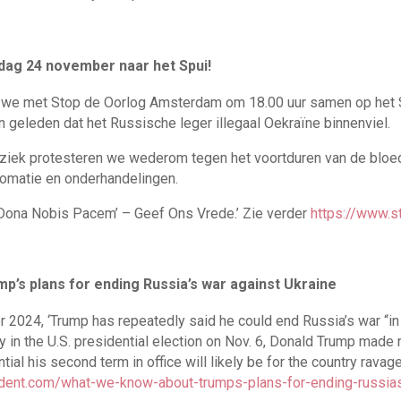
dag 24 november naar het Spui!
e met Stop de Oorlog Amsterdam om 18.00 uur samen op het Sp
n geleden dat het Russische leger illegaal Oekraïne binnenviel.
ziek protesteren we wederom tegen het voortduren van de bloed
lomatie en onderhandelingen.
Dona Nobis Pacem’ – Geef Ons Vrede.’ Zie verder
https://www.s
’s plans for ending Russia’s war against Ukraine
2024, ‘Trump has repeatedly said he could end Russia’s war “in 
ry in the U.S. presidential election on Nov. 6, Donald Trump made
ial his second term in office will likely be for the country ravag
ndent.com/what-we-know-about-trumps-plans-for-ending-russias