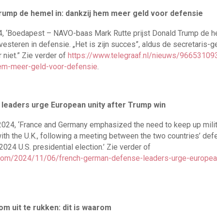
rump de hemel in: dankzij hem meer geld voor defensie
4, ‘Boedapest – NAVO-baas Mark Rutte prijst Donald Trump de he
esteren in defensie. „Het is zijn succes”, aldus de secretaris-gen
r niet.” Zie verder of
https://www.telegraaf.nl/nieuws/966531093
hem-meer-geld-voor-defensie
.
leaders urge European unity after Trump win
24, ‘France and Germany emphasized the need to keep up milita
with the U.K., following a meeting between the two countries’ de
2024 U.S. presidential election.’ Zie verder of
com/2024/11/06/french-german-defense-leaders-urge-european
 om uit te rukken: dit is waarom