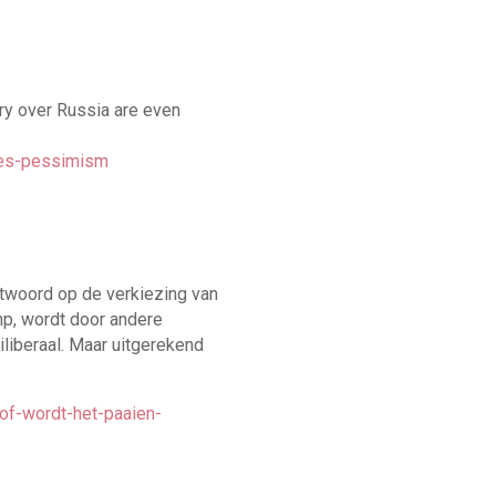
ry over Russia are even
nes-pessimism
ntwoord op de verkiezing van
mp, wordt door andere
iliberaal. Maar uitgerekend
of-wordt-het-paaien-