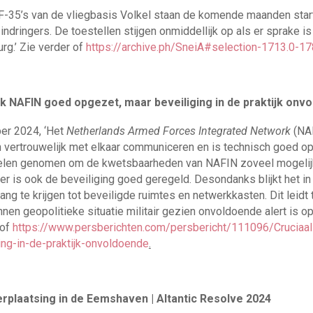
-35’s van de vliegbasis Volkel staan de komende maanden start
dringers. De toestellen stijgen onmiddellijk op als er sprake is
rg.’ Zie verder of
https://archive.ph/SneiA#selection-1713.0-17
k NAFIN goed opgezet, maar beveiliging in de praktijk onv
er 2024, ‘Het
Netherlands Armed Forces Integrated Network
(NAF
en vertrouwelijk met elkaar communiceren en is technisch goed o
elen genomen om de kwetsbaarheden van NAFIN zoveel mogelijk
apier is ook de beveiliging goed geregeld. Desondanks blijkt het in
 te krijgen tot beveiligde ruimtes en netwerkkasten. Dit leidt 
en geopolitieke situatie militair gezien onvoldoende alert is o
 of
https://www.persberichten.com/persbericht/111096/Cruciaa
ng-in-de-praktijk-onvoldoende
.
plaatsing in de Eemshaven | Altantic Resolve 2024