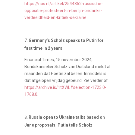
https://nos.nl/artikel/2544852-russische-
oppositie-protesteert-in-berlijn-ondanks-
verdeeldheid-en-kritiek-oekraine
.
Germany’s Scholz speaks to Putin for
first time in 2 years
Financial Times, 15 november 2024,
Bondskanselier Scholz van Duitsland meldt al
maanden dat Poetin zal bellen. Inmiddels is
dat afgelopen vrijdag gebeurd. Zie verder of
https://archive.is/1tXWL#selection-1723.0-
1768.0
.
Russia open to Ukraine talks based on
June proposals, Putin tells Scholz