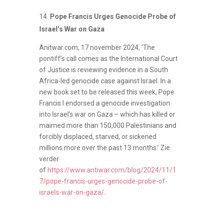
Pope Francis Urges Genocide Probe of
Israel’s War on Gaza
Anitwar.com, 17 november 2024, ‘The
pontiff’s call comes as the International Court
of Justice is reviewing evidence in a South
Africa-led genocide case against Israel. In a
new book set to be released this week, Pope
Francis I endorsed a genocide investigation
into Israel’s war on Gaza – which has killed or
maimed more than 150,000 Palestinians and
forcibly displaced, starved, or sickened
millions more over the past 13 months.’ Zie
verder
of
https://www.antiwar.com/blog/2024/11/1
7/pope-francis-urges-genocide-probe-of-
israels-war-on-gaza/
.