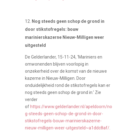
Nog steeds geen schop de grond in
door stikstofregels: bouw
marinierskazerne Nieuw-Milligen weer
uitgesteld
De Gelderlander, 15-11-24, ‘Mariniers en
omwonenden blijven voorlopig in
onzekerheid over de komst van de nieuwe
kazerne in Nieuw-Milligen. Door
onduidelijkheid rond de stikstofregels kan er
nog steeds geen schop de grond in.’ Zie
verder
of
https://www.gelderlander.nl/apeldoorn/no
g-steeds-geen-schop-de-grond-in-door-
stikstofregels-bouw-marinierskazerne-
nieuw-milligen-weer-uitgesteld~a1ddc8af/
.