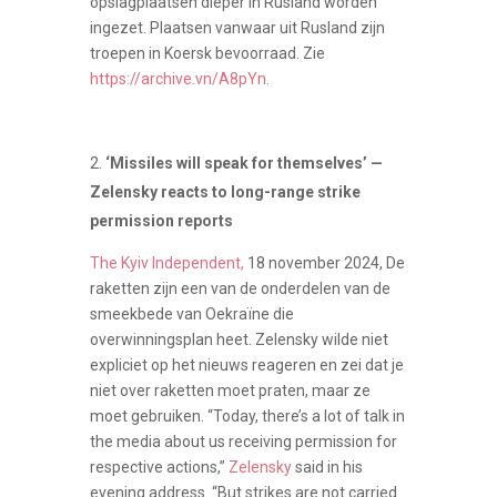
opslagplaatsen dieper in Rusland worden
ingezet. Plaatsen vanwaar uit Rusland zijn
troepen in Koersk bevoorraad. Zie
https://archive.vn/A8pYn
.
‘Missiles will speak for themselves’ —
Zelensky reacts to long-range strike
permission reports
The Kyiv Independent,
18 november 2024, De
raketten zijn een van de onderdelen van de
smeekbede van Oekraïne die
overwinningsplan heet. Zelensky wilde niet
expliciet op het nieuws reageren en zei dat je
niet over raketten moet praten, maar ze
moet gebruiken. “Today, there’s a lot of talk in
the media about us receiving permission for
respective actions,”
Zelensky
said in his
evening address. “But strikes are not carried