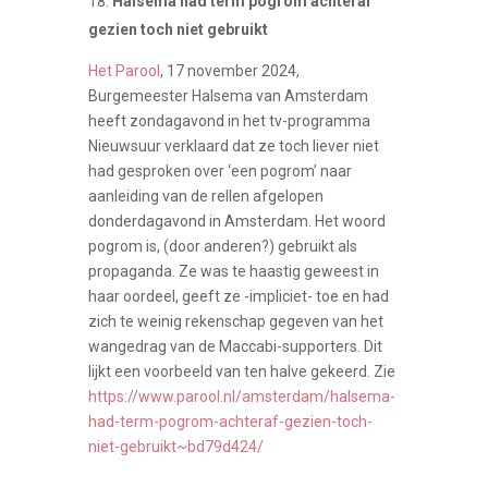
Halsema had term pogrom achteraf
gezien toch niet gebruikt
Het Parool
, 17 november 2024,
Burgemeester Halsema van Amsterdam
heeft zondagavond in het tv-programma
Nieuwsuur verklaard dat ze toch liever niet
had gesproken over ‘een pogrom’ naar
aanleiding van de rellen afgelopen
donderdagavond in Amsterdam. Het woord
pogrom is, (door anderen?) gebruikt als
propaganda. Ze was te haastig geweest in
haar oordeel, geeft ze -impliciet- toe en had
zich te weinig rekenschap gegeven van het
wangedrag van de Maccabi-supporters. Dit
lijkt een voorbeeld van ten halve gekeerd. Zie
https://www.parool.nl/amsterdam/halsema-
had-term-pogrom-achteraf-gezien-toch-
niet-gebruikt~bd79d424/