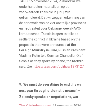
TASS, 15 november 2024, Rusland wil wel
onderhandelen maar alleen op de
voorwaarden zoals die in juni jl zijn
geformuleerd. Dat wil zeggen erkenning van
de annexatie van de vier oostelijke provincies
en neutraliteit voor Oekraïne, geen NAVO-
lidmaatschap. ‘Russia is open to talks to
settle the conflict in Ukraine based on the
proposals that were announced
at the
Foreign Ministry in June
, Russian President
Vladimir Putin told German Chancellor Olaf
Scholz as they spoke by phone, the Kremlin
said.’ Zie
https://tass.com/politics/1873127
.
‘We must do everything to end this war
next year through diplomatic means’ —
Zelensky speaks on negotiations, war
The Kyiv Independent
, 16 november 2024,