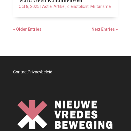
Word Geen Kanonnenvoer
Oct 8, 2025
|
Actie
,
Artikel
,
dienstplicht
,
Militarisme
« Older Entries
Next Entries »
Contact
Privacybeleid