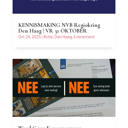
KENNISMAKING NVB Regiokring
Den Haag | VR 31 OKTOBER
Oct 24, 2025
|
Actie
,
Den Haag
,
Evenement