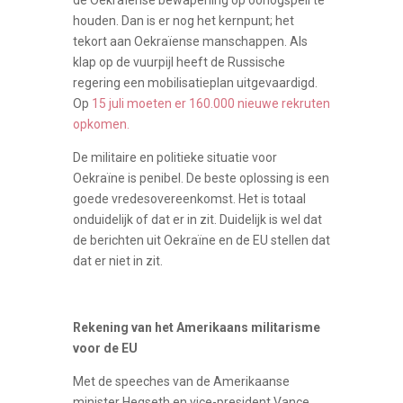
de Oekraïense bewapening op oorlogspeil te
houden. Dan is er nog het kernpunt; het
tekort aan Oekraïense manschappen. Als
klap op de vuurpijl heeft de Russische
regering een mobilisatieplan uitgevaardigd.
Op
15 juli moeten er 160.000 nieuwe rekruten
opkomen.
De militaire en politieke situatie voor
Oekraïne is penibel. De beste oplossing is een
goede vredesovereenkomst. Het is totaal
onduidelijk of dat er in zit. Duidelijk is wel dat
de berichten uit Oekraïne en de EU stellen dat
dat er niet in zit.
Rekening van het Amerikaans militarisme
voor de EU
Met de speeches van de Amerikaanse
minister Hegseth en vice-president Vance,