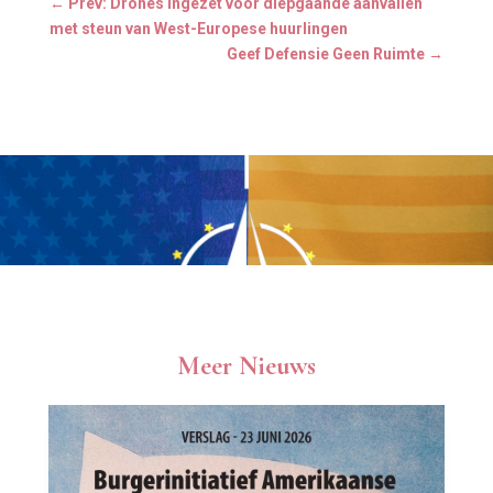
←
Prev: Drones ingezet voor diepgaande aanvallen
met steun van West-Europese huurlingen
Geef Defensie Geen Ruimte
→
Meer Nieuws