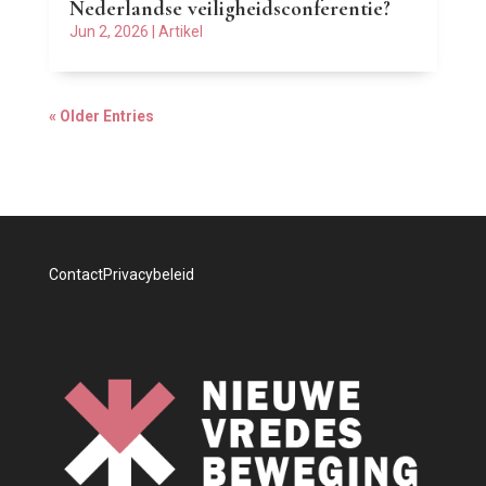
Nederlandse veiligheidsconferentie?
Jun 2, 2026
|
Artikel
« Older Entries
Contact
Privacybeleid