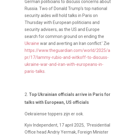
German politicians to discuss concerns about
Russia. Two of Donald Trump’s top national
security aides will hold talks in Paris on
Thursday with European politicians and
security advisers, as the US and Europe
search for common ground on ending the
Ukraine
war and averting an Iran conflict.’ Zie
https://www.theguardian.com/world/2025/a
pr/17/lammy-rubio-and-witkoff-to-discuss-
ukraine-war-and-iran-with-europeans-in-
paris-talks
.
Top Ukrainian officials arrive in Paris for
talks with European, US officials
Oekraïense toppers zijn er ook.
Kyiv Independent, 17 april 2025, ‘Presidential
Office head Andriy Yermak, Foreign Minister