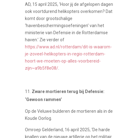
AD, 15 april 2025, ‘Hoor jij de afgelopen dagen
ook voortdurend helikopters overkomen? Dat
komt door grootschalige
‘havenbeschermingsoefeningen’ van het
ministerie van Defensie in de Rotterdamse
haven.’ Zie verder of
https://www.ad.nl/rotterdam/dit-is-waarom-
je-zoveel-helikopters-in-regio-rotterdam-
hoort-we-moeten-op-alles-voorbereid-
zijn~a9b5f8e08/
.
Zware mortieren terug bij Defensie:
‘Gewoon rammen’
Op de Veluwe bulderen de mortieren als in de
Koude Oorlog.
Omroep Gelderland, 16 april 2025, ‘De harde
knallen van de nieuwe artillerie op het militair