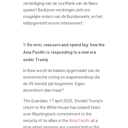
verdediging van de oostflank van de Navo
spelen? Bedrijven verdringen zich om
mogelijke orders van de Bundeswehr, en het
lobbygevecht erover intensiveert.’
Re-arm, reassure and spend big: how the
Asia Pacific is responding to a new era
under Trump
In Azië wordt de balans opgemaakt van de
economische oorlog en wapenwedloop die
de VS wereld zijn begonnen. Eigen
atoombom dan maar?
The Guardian, 17 april 2025, ‘Donald Trump’s
return to the White House has stoked fears
over Washington’s commitment to the
security of its allies in the
Asia Pacific
at a
time when tensions are running high in the