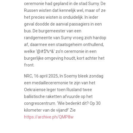
ceremonie had gepland in de stad Sumy. De
Russen wisten dat kennelijk wel, maar of ze
het precies wisten is onduidelijk. In ieder
geval doodde de aanval passagiers in een
bus. De burgemeester van een
randgemeente van Sumy vroeg zich hardop
af, daarmee een staatsgeheim onthullend,
welke ‘@#$%^&’ zo’n ceremonie in een
burgerlijke omgeving houdt, kort achter het
front.
NRC, 16 april 2025, In Soemy bleek zondag
een medailleceremonie te zijn van het
Oekraïense leger toen Rusland twee
ballistische raketten afvuurde op het
congrescentrum. ‘Wie bedenkt dit? Op 30
kilometer van de vijand!’ Zie
https://archive.ph/QMP8w