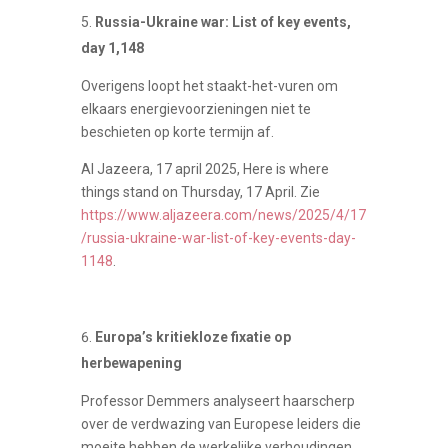
Russia-Ukraine war: List of key events,
day 1,148
Overigens loopt het staakt-het-vuren om
elkaars energievoorzieningen niet te
beschieten op korte termijn af.
Al Jazeera, 17 april 2025, Here is where
things stand on Thursday, 17 April. Zie
https://www.aljazeera.com/news/2025/4/17
/russia-ukraine-war-list-of-key-events-day-
1148
.
Europa’s kritiekloze fixatie op
herbewapening
Professor Demmers analyseert haarscherp
over de verdwazing van Europese leiders die
moeite hebben de werkelijke verhoudingen