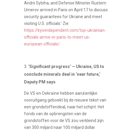
Andrii Sybiha, and Defense Minister Rustem
Umerov arrived in Paris on April 17 to discuss
security guarantees for Ukraine and meet
visiting U.S. officials.’ Zie
https://kyivindependent.com/top-ukrainian-
officials-arrive-in-paris-to-meet-us-
european-officials/
‘Significant progress’ — Ukraine, US to
conclude minerals deal in ‘near future,’
Deputy PM says
De VS en Oekraïne hebben aanzienlijke
vooruitgang geboekt bij de nieuwe tekst van
een grondstoffendeal, naar het schijnt. Het
fonds van de opbrengsten van de
grondstoffen voor de VS zou verkleind zijn
van 300 miljard naar 100 miljard dollar.