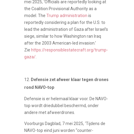
mei 2025, ‘Officials are reportedly looking at
the Coalition Provisional Authority as a
model. The
Trump administration
is
reportedly considering a plan for the U.S. to
lead the administration of Gaza after Israel’s
siege, similar to how Washington ran Iraq
after the 2003 American-led invasion.’
Zie
https://responsiblestatecraft.org/trump-
gaza/
.
Defensie zet afweer klaar tegen drones
rond NAVO-top
Defensie is er helemaal klaar voor. De NAVO-
top wordt driedubbel beschermd, onder
andere met afweerdrones.
Voorburgs Dagblad, 7 mei 2025, ‘Tijdens de
NAVO-top eind juni worden “counter-