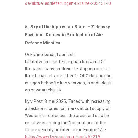
de/aktuelles/lieferungen-ukraine-20545140
‘Sky of the Aggressor State’ – Zelensky
Envisions Domestic Production of Air-
Defense Missiles
Oekraïne kondigt aan zelf
luchtafweerraketten te gaan bouwen. De
Italiaanse aanvoer dreigt te stoppen omdat
Italië bijna niets meer heeft. Of Oekraïne snel
in eigen behoefte kan voorzien, is onduidelijk
en onwaarschijnlijk.
Kyiv Post, 8 mei 2025, ‘Faced with increasing
attacks and question marks about supply of
Western air defenses, the president said the
initiative is among the “foundations of the
future security architecture in Europe.’ Zie
https://www.kyivpost.com/post/52219
.