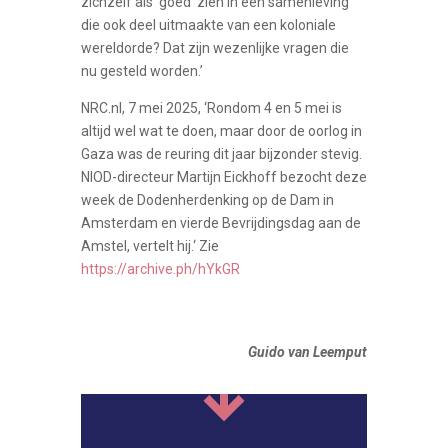
zichzelf als ‘goed’ zien in een samenleving
die ook deel uitmaakte van een koloniale
wereldorde? Dat zijn wezenlijke vragen die
nu gesteld worden.’
NRC.nl, 7 mei 2025, ‘Rondom 4 en 5 mei is
altijd wel wat te doen, maar door de oorlog in
Gaza was de reuring dit jaar bijzonder stevig.
NIOD-directeur Martijn Eickhoff bezocht deze
week de Dodenherdenking op de Dam in
Amsterdam en vierde Bevrijdingsdag aan de
Amstel, vertelt hij.‘ Zie
https://archive.ph/hYkGR
Guido van Leemput