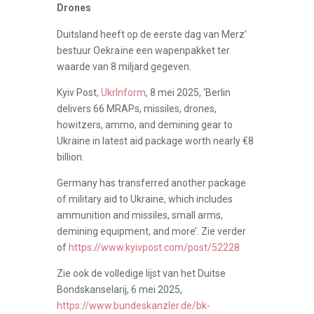
Drones
Duitsland heeft op de eerste dag van Merz’
bestuur Oekraïne een wapenpakket ter
waarde van 8 miljard gegeven.
Kyiv Post,
UkrInform
, 8 mei 2025, ‘Berlin
delivers 66 MRAPs, missiles, drones,
howitzers, ammo, and demining gear to
Ukraine in latest aid package worth nearly €8
billion.
Germany has transferred another package
of military aid to Ukraine, which includes
ammunition and missiles, small arms,
demining equipment, and more’. Zie verder
of
https://www.kyivpost.com/post/52228
Zie ook de volledige lijst van het Duitse
Bondskanselarij, 6 mei 2025,
https://www.bundeskanzler.de/bk-