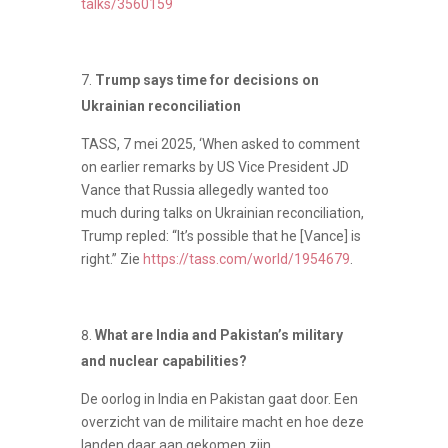
talks/3560159
Trump says time for decisions on
Ukrainian reconciliation
TASS, 7 mei 2025, ‘When asked to comment
on earlier remarks by US Vice President JD
Vance that Russia allegedly wanted too
much during talks on Ukrainian reconciliation,
Trump repled: “It’s possible that he [Vance] is
right.” Zie
https://tass.com/world/1954679
.
What are India and Pakistan’s military
and nuclear capabilities?
De oorlog in India en Pakistan gaat door. Een
overzicht van de militaire macht en hoe deze
landen daar aan gekomen zijn.