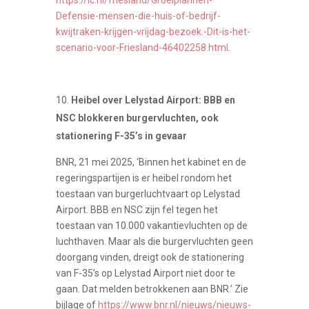
Defensie-mensen-die-huis-of-bedrijf-
kwijtraken-krijgen-vrijdag-bezoek.-Dit-is-het-
scenario-voor-Friesland-46402258.html
.
Heibel over Lelystad Airport: BBB en
NSC blokkeren burgervluchten, ook
stationering F-35’s in gevaar
BNR, 21 mei 2025, ‘Binnen het kabinet en de
regeringspartijen is er heibel rondom het
toestaan van burgerluchtvaart op Lelystad
Airport. BBB en NSC zijn fel tegen het
toestaan van 10.000 vakantievluchten op de
luchthaven. Maar als die burgervluchten geen
doorgang vinden, dreigt ook de stationering
van F-35’s op Lelystad Airport niet door te
gaan. Dat melden betrokkenen aan BNR.’ Zie
bijlage of
https://www.bnr.nl/nieuws/nieuws-