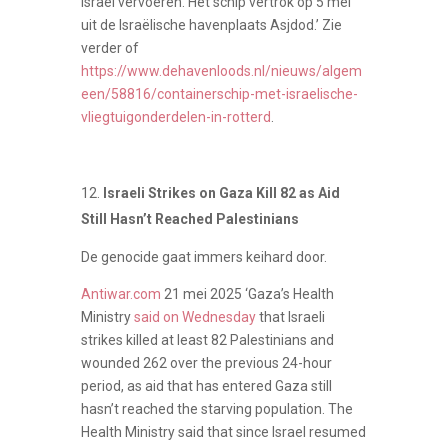
Israël vervoeren. Het schip vertrok op 5 mei
uit de Israëlische havenplaats Asjdod.’ Zie
verder of
https://www.dehavenloods.nl/nieuws/algem
een/58816/containerschip-met-israelische-
vliegtuigonderdelen-in-rotterd
.
Israeli Strikes on Gaza Kill 82 as Aid
Still Hasn’t Reached Palestinians
De genocide gaat immers keihard door.
Antiwar.com
21 mei 2025 ‘Gaza’s Health
Ministry
said on Wednesday
that Israeli
strikes killed at least 82 Palestinians and
wounded 262 over the previous 24-hour
period, as aid that has entered Gaza still
hasn’t reached the starving population. The
Health Ministry said that since Israel resumed