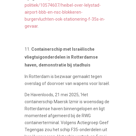
politiek/10574607/heibel-over-lelystad-
airport-bbb-en-nsc-blokkeren-
burgervluchten-ook-stationering-f-35s-in-
gevaar
.
Containerschip met Israëlische
vliegtuigonderdelen in Rotterdamse
haven, demonstratie bij stadhuis
In Rotterdam is bezwaar gemaakt tegen
overslag of doorvoer van wapens voor Israël.
De Havenloods, 21 mei 2025, ‘Het
containerschip Maersk Izmir is woensdag de
Rotterdamse haven binnengelopen en ligt
momenteel afgemeerd bij de RWG
containerterminal. Volgens Actiegroep Geef
Tegengas zou het schip F35-onderdelen uit