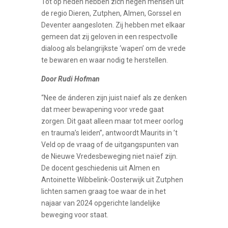
Tot op heden hebben zich negen mensen uit
de regio Dieren, Zutphen, Almen, Gorssel en
Deventer aangesloten. Zij hebben met elkaar
gemeen dat zij geloven in een respectvolle
dialoog als belangrijkste ‘wapen’ om de vrede
te bewaren en waar nodig te herstellen.
Door Rudi Hofman
“Nee de ánderen zijn juist naïef als ze denken
dat meer bewapening voor vrede gaat
zorgen. Dit gaat alleen maar tot meer oorlog
en trauma’s leiden”, antwoordt Maurits in ’t
Veld op de vraag of de uitgangspunten van
de Nieuwe Vredesbeweging niet naïef zijn.
De docent geschiedenis uit Almen en
Antoinette Wibbelink-Oosterwijk uit Zutphen
lichten samen graag toe waar de in het
najaar van 2024 opgerichte landelijke
beweging voor staat.