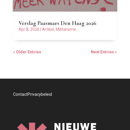
Verslag Paasmars Den Haag 2026
Apr 8, 2026
|
Artikel
,
Militarisme
« Older Entries
Next Entries »
Contact
Privacybeleid