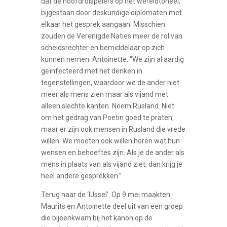
dat de hoofdrolspelers op het wereldtoneel,
bijgestaan door deskundige diplomaten met
elkaar het gesprek aangaan. Misschien
zouden de Verenigde Naties meer de rol van
scheidsrechter en bemiddelaar op zich
kunnen nemen. Antoinette: “We zijn al aardig
geïnfecteerd met het denken in
tegenstellingen, waardoor we de ander niet
meer als mens zien maar als vijand met
alleen slechte kanten. Neem Rusland. Niet
om het gedrag van Poetin goed te praten,
maar er zijn ook mensen in Rusland die vrede
willen. We moeten ook willen horen wat hun
wensen en behoeftes zijn. Als je de ander als
mens in plaats van als vijand ziet, dan krijg je
heel andere gesprekken.”
Terug naar de ‘IJssel’. Op 9 mei maakten
Maurits en Antoinette deel uit van een groep
die bijeenkwam bij het kanon op de