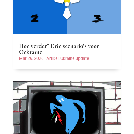
Hoe verder? Drie scenario’s voor
Oekraïne
Mar 26, 2026
|
Artikel
,
Ukraine update