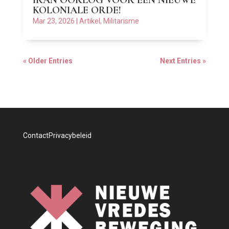
IRAN OORLOG VOOR EEN NIEUWE
KOLONIALE ORDE!
Mar 23, 2026
|
Artikel
,
Militarisme
« Older Entries
Next Entries »
Contact
Privacybeleid