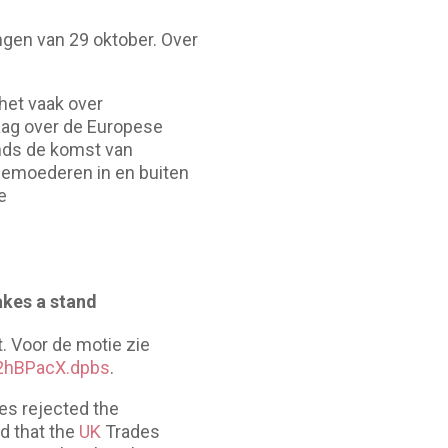
ngen van 29 oktober. Over
het vaak over
aag over de Europese
inds de komst van
 gemoederen in en buiten
e
akes a stand
 Voor de motie zie
g2hBPacX.dpbs
.
es rejected the
d that the
UK
Trades