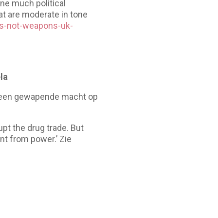
ne much political
hat are moderate in tone
es-not-weapons-uk-
la
r een gewapende macht op
pt the drug trade. But
ent from power.’ Zie