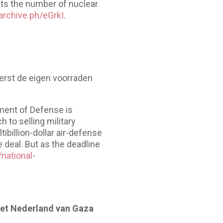
its the number of nuclear
/archive.ph/eGrkI
.
eerst de eigen voorraden
tment of Defense is
 to selling military
billion-dollar air-defense
deal. But as the deadline
national-
moet Nederland van Gaza