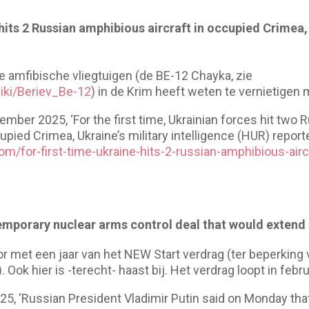
 hits 2 Russian amphibious aircraft in occupied Crimea,
ee amfibische vliegtuigen (de BE-12 Chayka, zie
wiki/Beriev_Be-12
) in de Krim heeft weten te vernietigen
ember 2025, ‘For the first time, Ukrainian forces hit two
upied Crimea, Ukraine’s military intelligence (HUR) reporte
om/for-first-time-ukraine-hits-2-russian-amphibious-air
emporary nuclear arms control deal that would extend 
or met een jaar van het NEW Start verdrag (ter beperking 
ok hier is -terecht- haast bij. Het verdrag loopt in februa
5, ‘Russian President Vladimir Putin said on Monday tha