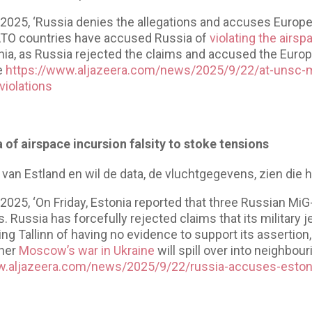
2025, ‘Russia denies the allegations and accuses Europ
ATO countries have accused Russia of
violating the airsp
ia, as Russia rejected the claims and accused the Euro
e
https://www.aljazeera.com/news/2025/9/22/at-unsc-m
violations
 of airspace incursion falsity to stoke tensions
 van Estland en wil de data, de vluchtgegevens, zien die
2025, ‘On Friday, Estonia reported that three Russian MiG
. Russia has forcefully rejected claims that its military j
ng Tallinn of having no evidence to support its assertio
ther
Moscow’s war in Ukraine
will spill over into neighbou
w.aljazeera.com/news/2025/9/22/russia-accuses-estoni