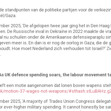
de standpunten van de politieke partijen voor de verkiezi
aël/Gaza.
mber 2025, ‘De afgelopen twee jaar ging het in Den Haag 
en. De Russische inval in Oekraïne in 2022 maakte de vr
aal nu schuilen onder de Amerikaanse defensieparaplu s
ven meer is. En dan is er nog de oorlog in Gaza, die de
 houdt. Hoe moet Nederland zich verhouden tot Israël?’ Zi
N
.
As UK defence spending soars, the labour movement t
eft een motie aangenomen dat lonen boven wapens stelt.
g.uk/motion-37-wages-not-weapons/#sthash.stLuBAHz.
mber 2025, ‘A majority of Trades Union Congress delegat
 ever-higher military spending. It cannot honestly be sai