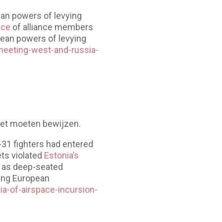
ean powers of levying
ace
of alliance members
pean powers of levying
eeting-west-and-russia-
 het moeten bewijzen.
-31 fighters had entered
ets violated
Estonia’s
n, as deep-seated
ring European
a-of-airspace-incursion-