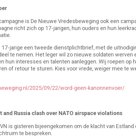
oer
e campagne is De Nieuwe Vredesbeweging ook een campa
ne richt zich op 17-jarigen, hun ouders en hun leerkrac
atie.
e 17-jarige een tweede dienstplichtbrief, met de uitnodi
deel te nemen. Het leger wil zo nieuwe soldaten werven
en hun interesses en talenten aanleggen. Wij roepen op h
ren of retour te sturen. Kies voor vrede, weiger mee te 
sbeweging.nl/2025/09/22/word-geen-kanonnenvoer/
 and Russia clash over NATO airspace violations
e VN is gisteren bijeengekomen om de klacht van Estland
uchtruim te bespreken.