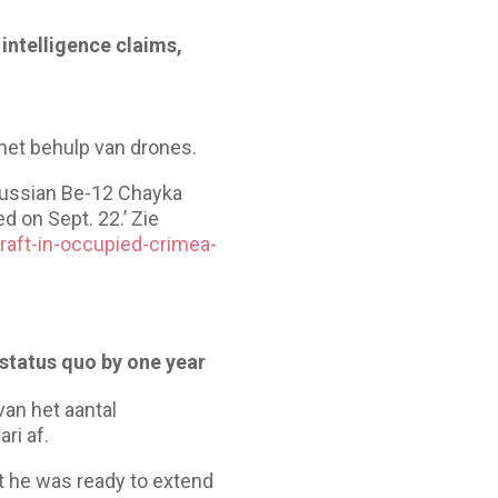
 intelligence claims,
 met behulp van drones.
 Russian Be-12 Chayka
d on Sept. 22.’ Zie
craft-in-occupied-crimea-
status quo by one year
van het aantal
ri af.
t he was ready to extend