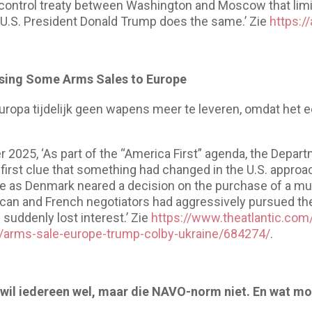
 control treaty between Washington and Moscow that lim
U.S. President Donald Trump does the same.’ Zie
https:/
ausing Some Arms Sales to Europe
 Europa tijdelijk geen wapens meer te leveren, omdat het 
 2025, ‘As part of the “America First” agenda, the Depar
irst clue that something had changed in the U.S. approach
as Denmark neared a decision on the purchase of a multi
an and French negotiators had aggressively pursued the 
suddenly lost interest.’ Zie
https://www.theatlantic.com/
9/arms-sale-europe-trump-colby-ukraine/684274/
.
n wil iedereen wel, maar die NAVO-norm niet. En wat 