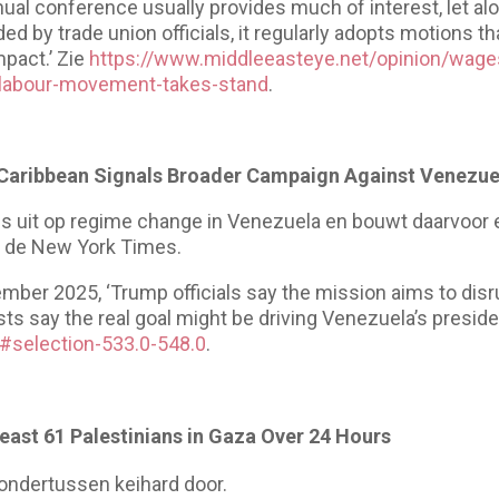
al conference usually provides much of interest, let alo
ed by trade union officials, it regularly adopts motions t
mpact.’ Zie
https://www.middleeasteye.net/opinion/wag
labour-movement-takes-stand
.
in Caribbean Signals Broader Campaign Against Venezue
is uit op regime change in Venezuela en bouwt daarvoo
t de New York Times.
ber 2025, ‘Trump officials say the mission aims to disru
ysts say the real goal might be driving Venezuela’s presid
#selection-533.0-548.0
.
 Least 61 Palestinians in Gaza Over 24 Hours
ondertussen keihard door.