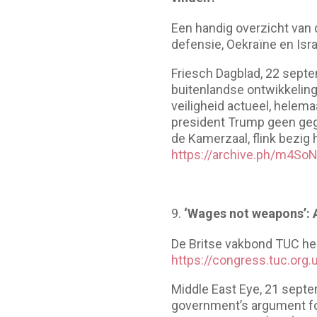
Een handig overzicht van 
defensie, Oekraïne en Isr
Friesch Dagblad, 22 septe
buitenlandse ontwikkeling
veiligheid actueel, helem
president Trump geen gege
de Kamerzaal, flink bezig
https://archive.ph/m4So
‘Wages not weapons’: 
De Britse vakbond TUC he
https://congress.tuc.or
Middle East Eye, 21 septe
government’s argument for