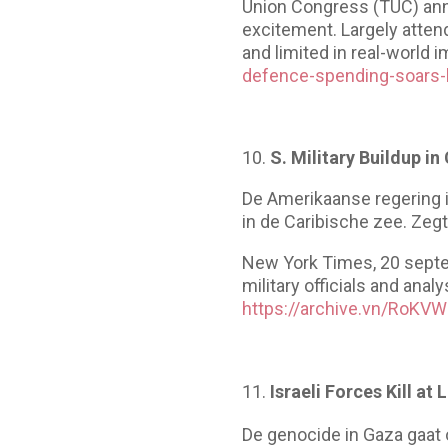
Union Congress (TUC) annu
excitement. Largely attend
and limited in real-world i
defence-spending-soars-
10.
S. Military Buildup 
De Amerikaanse regering 
in de Caribische zee. Zeg
New York Times, 20 septem
military officials and anal
https://archive.vn/RoKVW
Israeli Forces Kill at
De genocide in Gaza gaat 