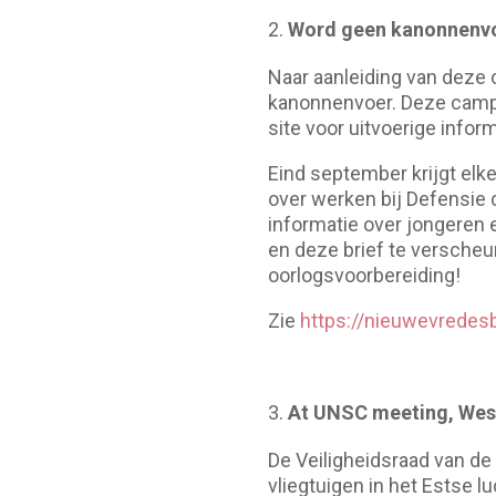
Word geen kanonnenv
Naar aanleiding van dez
kanonnenvoer. Deze campag
site voor uitvoerige inform
Eind september krijgt elk
over werken bij Defensie 
informatie over jongeren 
en deze brief te verscheu
oorlogsvoorbereiding!
Zie
https://nieuwevrede
At UNSC meeting, West
De Veiligheidsraad van d
vliegtuigen in het Estse l