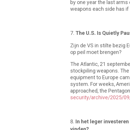
by one year the last arms
weapons each side has if 
The U.S. Is Quietly P
Zijn de VS in stilte bezig
op peil moet brengen?
The Atlantic, 21 september
stockpiling weapons. The f
equipment to Europe came 
system. For weeks, Americ
approached, the Pentagon 
security/archive/2025/0
In het leger investere
vinden?