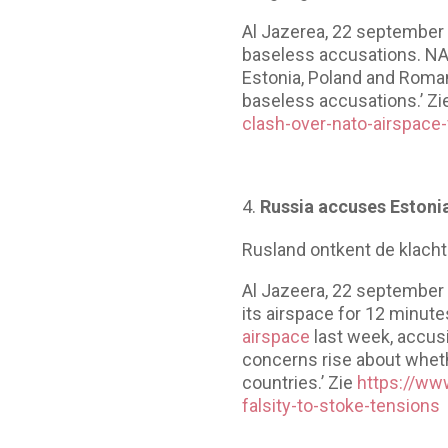
Al Jazerea, 22 september 
baseless accusations. N
Estonia, Poland and Roman
baseless accusations.’ Zi
clash-over-nato-airspace-
Russia accuses Estonia
Rusland ontkent de klacht
Al Jazeera, 22 september 
its airspace for 12 minutes
airspace
last week, accusi
concerns rise about whe
countries.’ Zie
https://ww
falsity-to-stoke-tensions