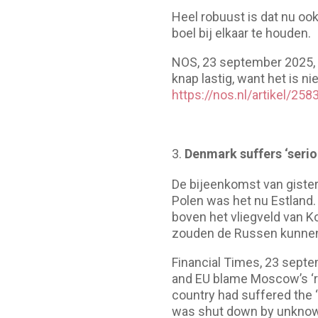
Heel robuust is dat nu oo
boel bij elkaar te houden.
NOS, 23 september 2025,
knap lastig, want het is ni
https://nos.nl/artikel/2
Denmark suffers ‘serio
De bijeenkomst van gister
Polen was het nu Estland
boven het vliegveld van K
zouden de Russen kunnen z
Financial Times, 23 septe
and EU blame Moscow’s ‘re
country had suffered the “m
was shut down by unknown 