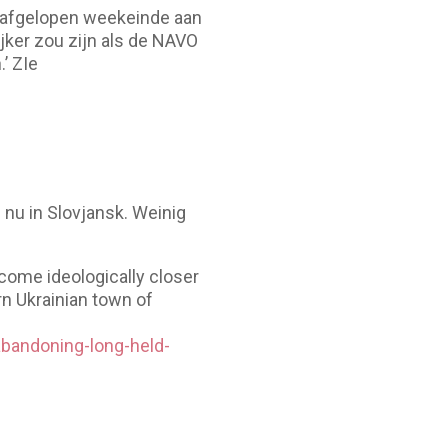
afgelopen weekeinde aan
jker zou zijn als de NAVO
’ ZIe
 nu in Slovjansk. Weinig
come ideologically closer
n Ukrainian town of
abandoning-long-held-