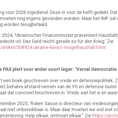
ng voor 2026 ingediend. Deze is voor de helft gedekt. Dat
 moeten nog ergens gevonden worden. Maar het IMF zal da
og worden terugbetaald.
2024, ‘Ukrainischer Finanzminister präsentiert Haushalt
eckt ist. Das Geld reicht gerade so für den Krieg.’ Zie
/artikel/508924.ukraine-kiews-mogelhaushalt.html
 PAX pleit voor ander soort leger: ‘Verval democratie 
t een boek geschreven over vrede en defensiepolitiek. Ze
niet, behalve afstand nemen van de VS en defensie louter 
taat dat concreet beschreven in
‘Vrede, wat het is en waa
ember 2025, ‘Rolien Sasse is directeur van vredesorgani
ideaal niet onbereikbaar is. Maar daar moeten we wel wat vo
amenleving. Help elkaar, ontmoet elkaar.” Zie
https://arch