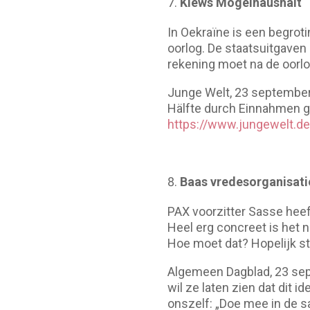
Kiews Mogelhaushalt
In Oekraïne is een begroti
oorlog. De staatsuitgaven
rekening moet na de oorl
Junge Welt, 23 september 
Hälfte durch Einnahmen ged
https://www.jungewelt.de
Baas vredesorganisatie
PAX voorzitter Sasse heef
Heel erg concreet is het 
Hoe moet dat? Hopelijk s
Algemeen Dagblad, 23 sept
wil ze laten zien dat dit 
onszelf: „Doe mee in de s