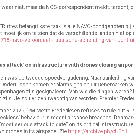
k weer niet, maar de NOS-correspondent meldt, terecht, d
“
Ruttes belangrijkste taak is alle NAVO-bondgenoten bij 
et moeilijk om te zien dat de verschillende landen niet op d
583718-navo-veroordeelt-russische-schending-van-luchtr
us attack’ on infrastructure with drones closing airpor
en was de tweede spoedvergadering. Naar aanleiding van
. Ondertussen komen er alarmsignalen uit Denemarken w
openhagen zijn gesignaleerd. Van wie die dingen waren? N
ijn. Je zou er zenuwachtig van worden. Premier Frederi
mber 2025, ‘PM Mette Frederiksen refuses to rule out R
ckless’ behaviour in recent airspace breaches. Denmark’
ost serious attack to date” on its critical infrastructure 
drones in its airspace.’ Zie
https://archive.ph/oU0h1
.