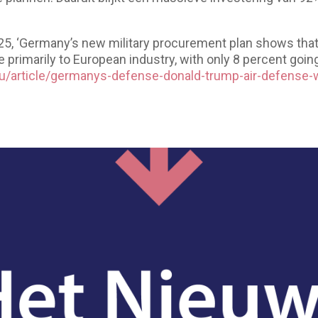
5, ‘Germany’s new military procurement plan shows that B
primarily to European industry, with only 8 percent goi
.eu/article/germanys-defense-donald-trump-air-defens