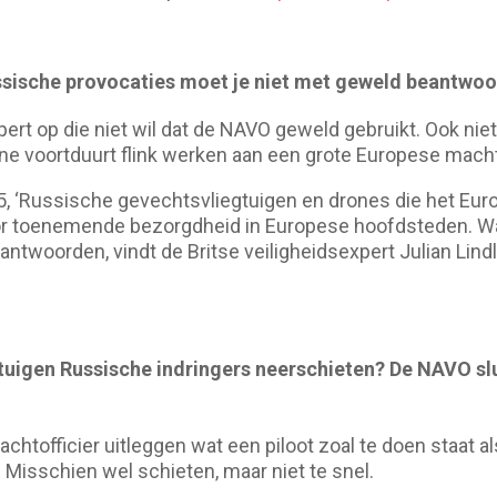
ussische provocaties moet je niet met geweld beantwoo
ert op die niet wil dat de NAVO geweld gebruikt. Ook niet
ïne voortduurt flink werken aan een grote Europese macht, 
, ‘Russische gevechtsvliegtuigen en drones die het Eur
r toenemende bezorgdheid in Europese hoofdsteden. Wat 
ntwoorden, vindt de Britse veiligheidsexpert Julian Lindl
.
igen Russische indringers neerschieten? De NAVO slui
htofficier uitleggen wat een piloot zoal te doen staat al
t. Misschien wel schieten, maar niet te snel.