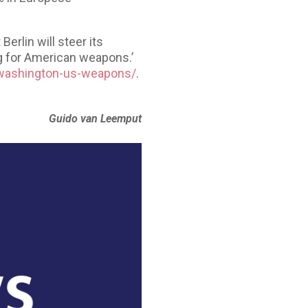
erlin will steer its
ng for American weapons.’
e-washington-us-weapons/
.
Guido van Leemput