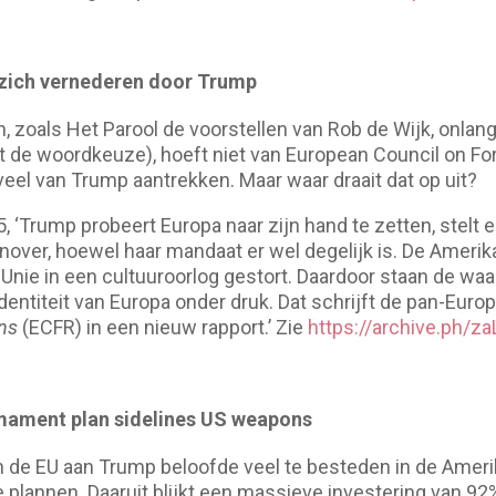
 zich vernederen door Trump
, zoals Het Parool de voorstellen van Rob de Wijk, onlang
t de woordkeuze), hoeft niet van European Council on For
veel van Trump aantrekken. Maar waar draait dat op uit?
 ‘Trump probeert Europa naar zijn hand te zetten, stelt
enover, hoewel haar mandaat er wel degelijk is. De Ameri
nie in een cultuuroorlog gestort. Daardoor staan de waa
dentiteit van Europa onder druk. Dat schrijft de pan-Eur
ons
(ECFR) in een nieuw rapport.’ Zie
https://archive.ph/za
mament plan sidelines US weapons
 de EU aan Trump beloofde veel te besteden in de Amer
e plannen. Daaruit blijkt een massieve investering van 9