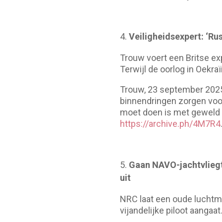
Veiligheidsexpert: ‘R
Trouw voert een Britse exp
Terwijl de oorlog in Oekra
Trouw, 23 september 2025
binnendringen zorgen voo
moet doen is met geweld a
https://archive.ph/4M7R4
Gaan NAVO-jachtvliegtu
uit
NRC laat een oude luchtmac
vijandelijke piloot aangaa