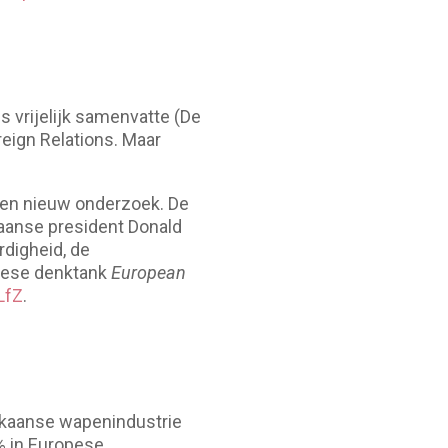
s vrijelijk samenvatte (De
eign Relations. Maar
 een nieuw onderzoek. De
kaanse president Donald
rdigheid, de
opese denktank
European
LfZ
.
ikaanse wapenindustrie
2% in Europese