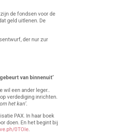
 zijn de fondsen voor de
t geld uitlenen. De
sentwurf, der nur zur
gebeurt van binnenuit’
 wil een ander leger..
op verdediging inrichten.
rom het kan’.
satie PAX. In haar boek
or doen. En het begint bij
ive.ph/0TOIe
.