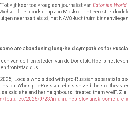
ot vijf keer toe vroeg een journalist van
Estonian World
Michal of de boodschap aan Moskou niet een stuk duideli
igen neerhaalt als zij het NAVO-luchtruim binnenvliegen.
, some are abandoning long-held sympathies for Russia
t een van de frontsteden van de Donetsk, Hoe is het leven
een frontstad dus.
2025, ‘Locals who sided with pro-Russian separatists be
bles on. When pro-Russian rebels seized the southeaster
isa said she and her neighbours “treated them well”. Zie
m/features/2025/9/23/in-ukraines-sloviansk-some-are-