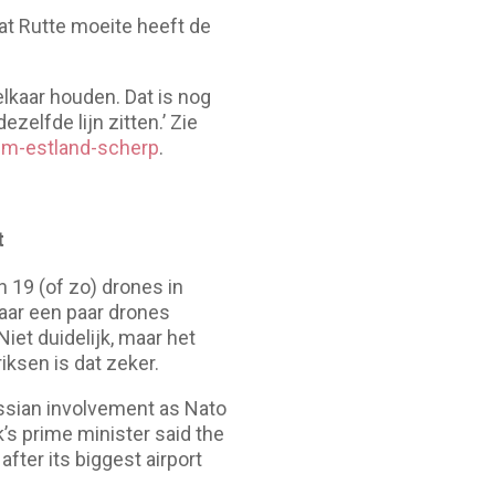
at Rutte moeite heeft de
elkaar houden. Dat is nog
ezelfde lijn zitten.’ Zie
uim-estland-scherp
.
t
 19 (of zo) drones in
aar een paar drones
iet duidelijk, maar het
ksen is dat zeker.
ussian involvement as Nato
s prime minister said the
after its biggest airport