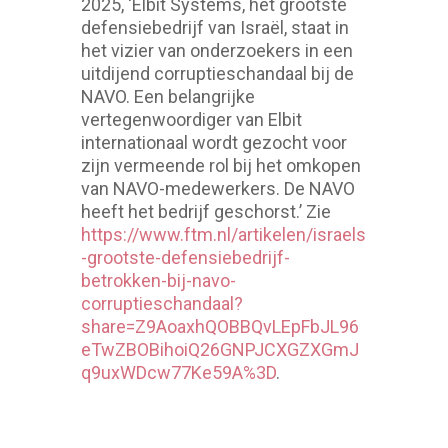
2025, ‘Elbit Systems, het grootste
defensiebedrijf van Israël, staat in
het vizier van onderzoekers in een
uitdijend corruptieschandaal bij de
NAVO. Een belangrijke
vertegenwoordiger van Elbit
internationaal wordt gezocht voor
zijn vermeende rol bij het omkopen
van NAVO-medewerkers. De NAVO
heeft het bedrijf geschorst.’ Zie
https://www.ftm.nl/artikelen/israels
-grootste-defensiebedrijf-
betrokken-bij-navo-
corruptieschandaal?
share=Z9AoaxhQOBBQvLEpFbJL96
eTwZBOBihoiQ26GNPJCXGZXGmJ
q9uxWDcw77Ke59A%3D
.