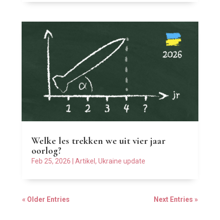
Welke les trekken we uit vier jaar
oorlog?
Feb 25, 2026
|
Artikel
,
Ukraine update
« Older Entries
Next Entries »