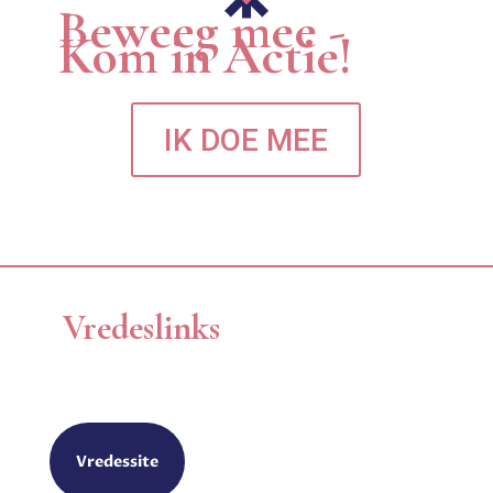
Beweeg mee -
Kom in Actie!
IK DOE MEE
Vredeslinks
Vredessite