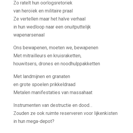
Zo ratelt hun oorlogsretoriek
D
van heroïek en militaire praal
va
Ze vertellen maar het halve verhaal
Al
in hun wedloop naar een onuitputtelijk
vo
wapenarsenaal
Om
Ons bewapenen, moeten we, bewapenen
Al
Met mitrailleurs en kruisraketten,
Al
houwitsers, drones en noodhulppakketten
Ik
Met landmijnen en granaten
of
en grote spoelen prikkeldraad
Ma
Metalen manifestaties van massahaat
Instrumenten van destructie en dood…
A
Zouden ze ook ruimte reserveren voor lijkenkisten
in hun mega-depot?