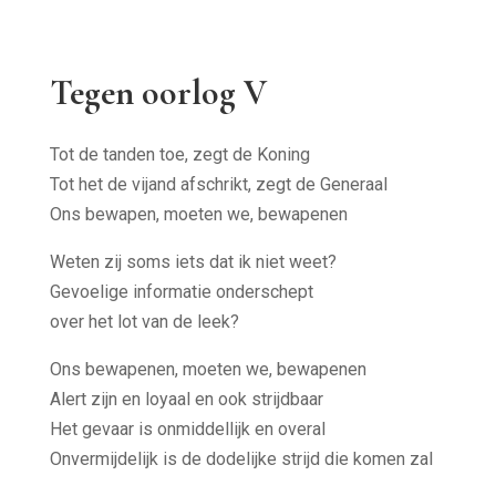
Tegen oorlog V
T
Tot de tanden toe, zegt de Koning
Oo
Tot het de vijand afschrikt, zegt de Generaal
He
Ons bewapen, moeten we, bewapenen
en
Weten zij soms iets dat ik niet weet?
He
Gevoelige informatie onderschept
ma
over het lot van de leek?
Me
Ons bewapenen, moeten we, bewapenen
La
Alert zijn en loyaal en ook strijdbaar
in
Het gevaar is onmiddellijk en overal
Ze
Onvermijdelijk is de dodelijke strijd die komen zal
d