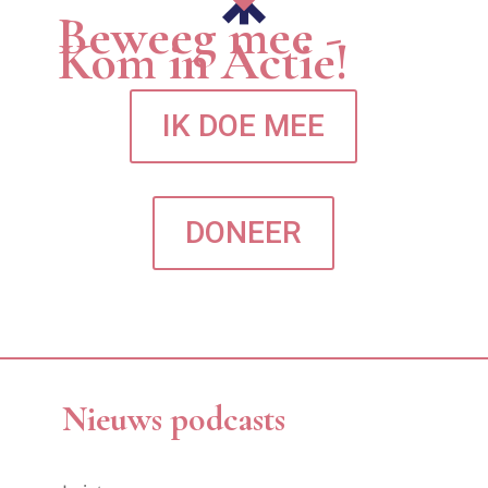
Beweeg mee -
Kom in Actie!
IK DOE MEE
DONEER
Nieuws podcasts