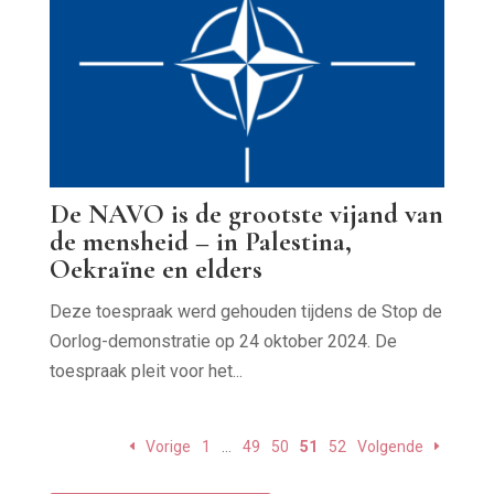
De NAVO is de grootste vijand van
de mensheid – in Palestina,
Oekraïne en elders
Deze toespraak werd gehouden tijdens de Stop de
Oorlog-demonstratie op 24 oktober 2024. De
toespraak pleit voor het...
Vorige
1
…
49
50
51
52
Volgende