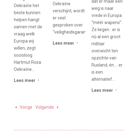
dat er maar één
Oekraïne
Oekraïne het
weg is naar
verschijnt, wordt
beste kunnen
vrede in Europa:
er veel
helpen hangt
“méér wapens”.
gesproken over
samen met de
Ze liegen : er is
“veiligheidsgaranties”....
vraag welk
nú al een groot
Europa wij
Lees meer
5
militair
willen, zegt
overwicht ten
socioloog
opzichte van
Hartmut Rosa.
Rusland, én…. er
Oekraïne...
is een
alternatief...
Lees meer
5
Lees meer
5
Vorige
Volgende