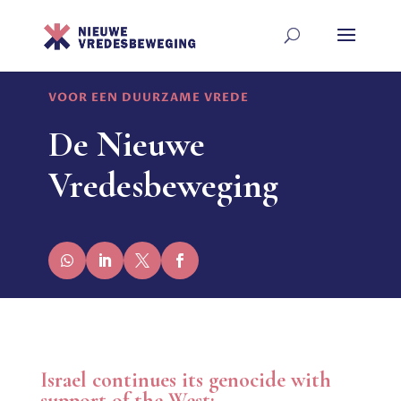
VOOR EEN DUURZAME VREDE
De Nieuwe
Vredesbeweging
Israel continues its genocide with
support of the West: