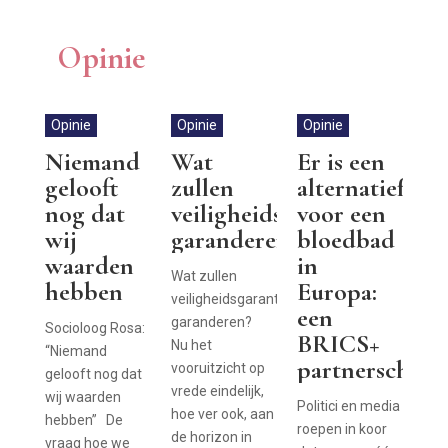
Opinie
Opinie
Opinie
Opinie
Niemand
Wat
Er is een
gelooft
zullen
alternatief
nog dat
veiligheidsgaranties
voor een
wij
garanderen?
bloedbad
waarden
in
Wat zullen
hebben
Europa:
veiligheidsgaranties
een
garanderen?
Socioloog Rosa:
BRICS+
Nu het
“Niemand
partnerschap
vooruitzicht op
gelooft nog dat
vrede eindelijk,
wij waarden
Politici en media
hoe ver ook, aan
hebben” De
roepen in koor
de horizon in
vraag hoe we