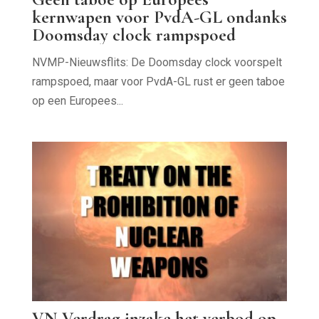
kernwapen voor PvdA-GL ondanks
Doomsday clock rampspoed
NVMP-Nieuwsflits: De Doomsday clock voorspelt
rampspoed, maar voor PvdA-GL rust er geen taboe
op een Europees...
VN-Verdrag inzake het verbod op