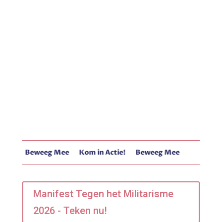
Beweeg Mee
Kom in Actie!
Beweeg Mee
Kom in A
Manifest Tegen het Militarisme
2026 - Teken nu!