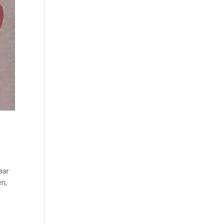
aar
en,