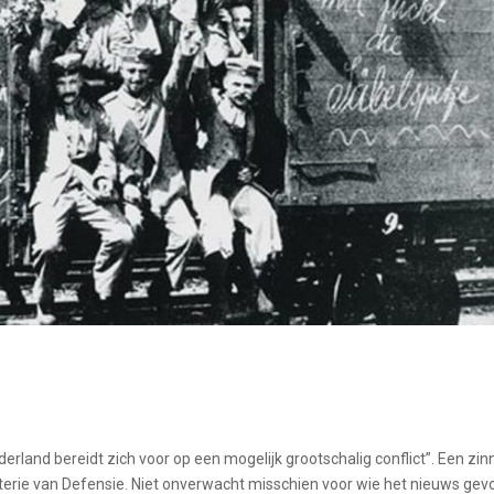
erland bereidt zich voor op een mogelijk grootschalig conflict”. Een zin
terie van Defensie. Niet onverwacht misschien voor wie het nieuws gev