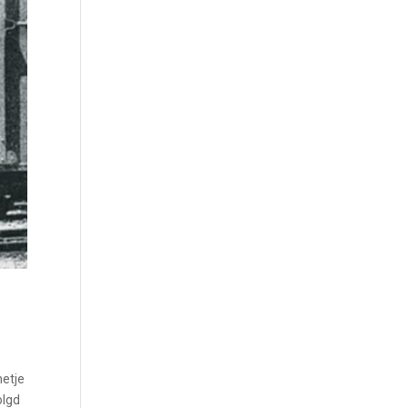
netje
olgd