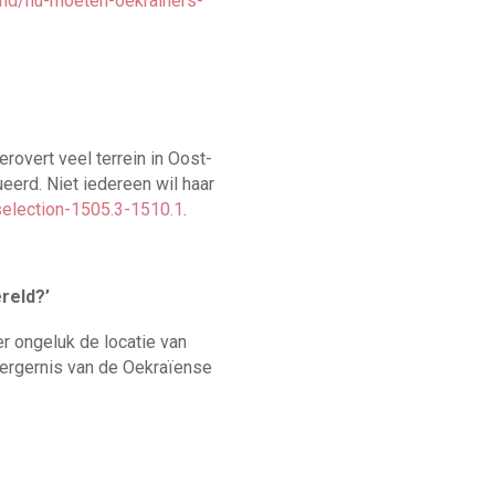
land/nu-moeten-oekrainers-
rovert veel terrein in Oost-
eerd. Niet iedereen wil haar
selection-1505.3-1510.1
.
reld?’
r ongeluk de locatie van
ergernis van de Oekraïense