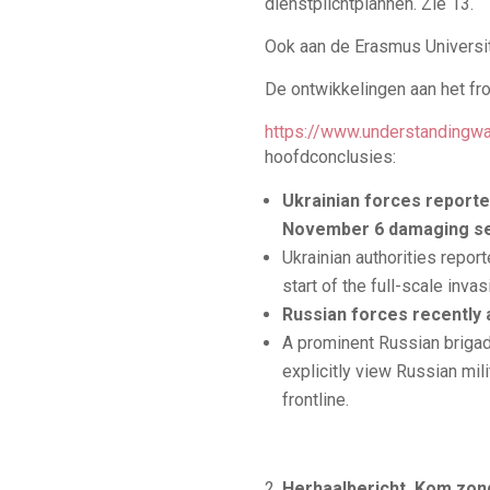
dienstplichtplannen. Zie 13.
Ook aan de Erasmus Universit
De ontwikkelingen aan het fr
https://www.understandingw
hoofdconclusies:
Ukrainian forces reported
November 6 damaging seve
Ukrainian authorities repor
start of the full-scale inv
Russian forces recently 
A prominent Russian brigad
explicitly view Russian mil
frontline.
Herhaalbericht. Kom zon