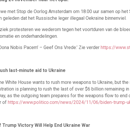
e met Stop de Oorlog Amsterdam om 18.00 uur samen op het Sp
n geleden dat het Russische leger illegaal Oekraïne binnenviel.
ziek protesteren we wederom tegen het voortduren van de bloed
lomatie en onderhandelingen.
Dona Nobis Pacem’ – Geef Ons Vrede.’ Zie verder
https://www.s
ush last-minute aid to Ukraine
he White House wants to rush more weapons to Ukraine, but the n
ation is planning to rush the last of over $6 billion remaining i
 Day, as the outgoing team prepares for the weapons flow to end
r of
https://www.politico.com/news/2024/11/06/biden-trump-u
if Trump Victory Will Help End Ukraine War