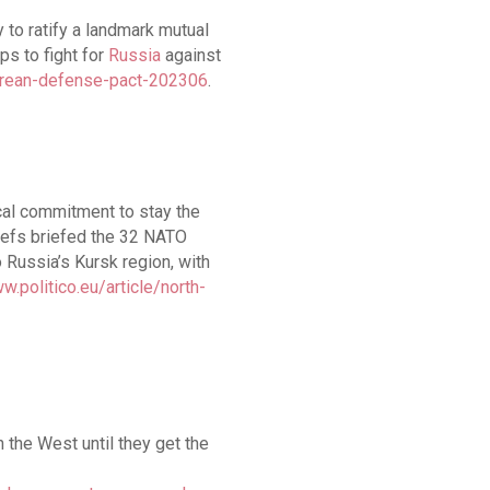
o ratify a landmark mutual
s to fight for
Russia
against
korean-defense-pact-202306
.
cal commitment to stay the
hiefs briefed the 32 NATO
 Russia’s Kursk region, with
w.politico.eu/article/north-
 the West until they get the