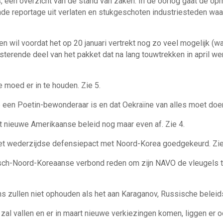
s, een overzicht van de stand van zaken. In de oorlog gaat de o
nde reportage uit verlaten en stukgeschoten industriesteden wa
 wil voordat het op 20 januari vertrekt nog zo veel mogelijk (w
resterende deel van het pakket dat na lang touwtrekken in april 
 moed er in te houden. Zie 5.
 een Poetin-bewonderaar is en dat Oekraïne van alles moet doen
t nieuwe Amerikaanse beleid nog maar even af. Zie 4.
et wederzijdse defensiepact met Noord-Korea goedgekeurd. Zie
sch-Noord-Koreaanse verbond reden om zijn NAVO de vleugels te l
 zullen niet ophouden als het aan Karaganov, Russische beleidsa
 zal vallen en er in maart nieuwe verkiezingen komen, liggen er 