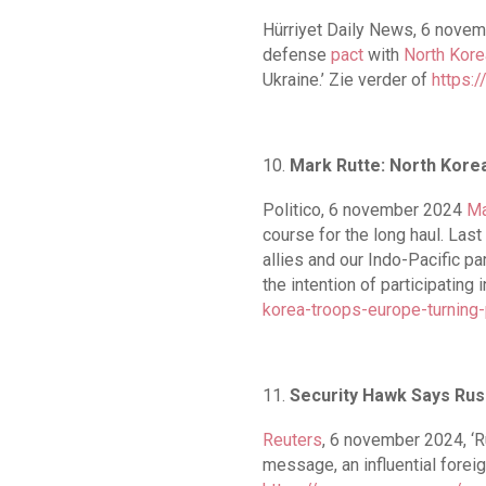
Hürriyet Daily News, 6 novem
defense
pact
with
North Kore
Ukraine.’ Zie verder of
https:
Mark Rutte: North Korea
Politico, 6 november 2024
Ma
course for the long haul. Las
allies and our Indo-Pacific p
the intention of participating
korea-troops-europe-turning-
Security Hawk Says Russ
Reuters
, 6 november 2024, ‘R
message, an influential forei