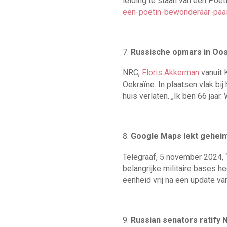
leiding te staan van een Poet
een-poetin-bewonderaar-pa
Russische opmars in Oos
NRC,
Floris Akkerman
vanuit
Oekraïne. In plaatsen vlak bi
huis verlaten. „Ik ben 66 jaar
Google Maps lekt geheime
Telegraaf, 5 november 2024, 
belangrijke militaire bases h
eenheid vrij na een update va
Russian senators ratify 