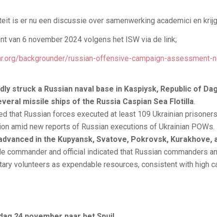
eit is er nu een discussie over samenwerking academici en krijg
ont van 6 november 2024 volgens het ISW via de link;
ar.org/backgrounder/russian-offensive-campaign-assessment
ly struck a Russian naval base in Kaspiysk, Republic of Dag
ral missile ships of the Russia Caspian Sea Flotilla
.
ted that Russian forces executed at least 109 Ukrainian prisone
asion amid new reports of Russian executions of Ukrainian POWs.
advanced in the Kupyansk, Svatove, Pokrovsk, Kurakhove, a
e commander and official indicated that Russian commanders and
itary volunteers as expendable resources, consistent with high c
dag 24 november naar het Spui!