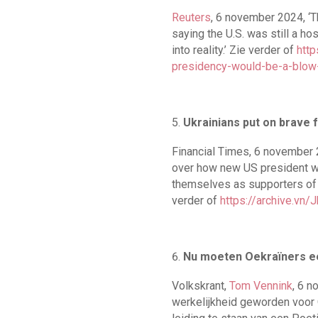
Reuters
, 6 november 2024, ‘
saying the U.S. was still a ho
into reality.’ Zie verder of
htt
presidency-would-be-a-blow-
Ukrainians put on brave 
Financial Times, 6 november 
over how new US president wil
themselves as supporters of 
verder of
https://archive.vn/
Nu moeten Oekraïners e
Volkskrant,
Tom Vennink
, 6 
werkelijkheid geworden voor 