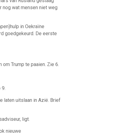
pmars van Rusland gestaag
ar nog wat mensen niet weg
apen)hulp in Oekraïne
werd goedgekeurd. De eerste
 om Trump te paaien. Zie 6.
 9.
aten uitslaan in Azië. Brief
dviseur, ligt.
ook nieuwe