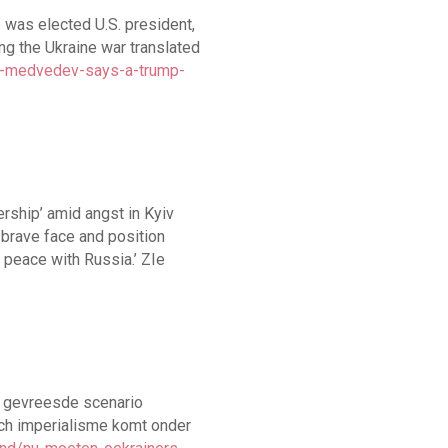
 was elected U.S. president,
ing the Ukraine war translated
s-medvedev-says-a-trump-
rship’ amid angst in Kyiv
 brave face and position
peace with Russia.’ ZIe
t gevreesde scenario
sch imperialisme komt onder