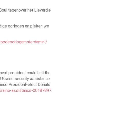
ui tegenover het Lieverdje.
ige oorlogen en pleiten we
topdeoorlogamsterdam.nl/
ext president could halt the
n Ukraine security assistance
 once President-elect Donald
kraine-assistance-00187897
.