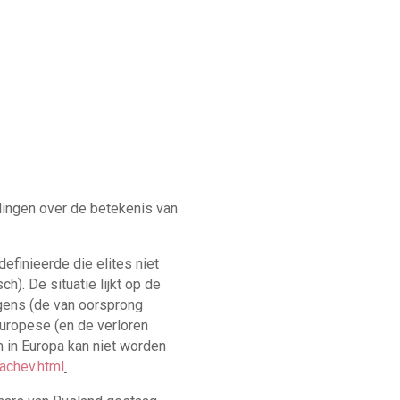
lingen over de betekenis van
efinieerde die elites niet
h). De situatie lijkt op de
gens (de van oorsprong
Europese (en de verloren
 in Europa kan niet worden
achev.html
.