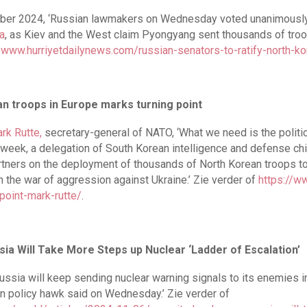
ber 2024, ‘Russian lawmakers on Wednesday voted unanimously t
a
, as Kiev and the West claim Pyongyang sent thousands of troop
//www.hurriyetdailynews.com/russian-senators-to-ratify-north-
n troops in Europe marks turning point
rk Rutte,
secretary-general of NATO, ‘What we need is the politi
t week, a delegation of South Korean intelligence and defense c
artners on the deployment of thousands of North Korean troops to
 in the war of aggression against Ukraine.’ Zie verder of
https://ww
point-mark-rutte/
.
ia Will Take More Steps up Nuclear ‘Ladder of Escalation’
ussia will keep sending nuclear warning signals to its enemies in
gn policy hawk said on Wednesday.’ Zie verder of