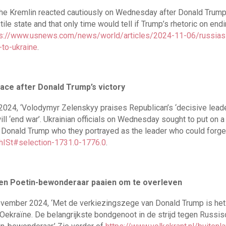
The Kremlin reacted cautiously on Wednesday after Donald Trump
stile state and that only time would tell if Trump’s rhetoric on end
ps://www.usnews.com/news/world/articles/2024-11-06/russia
to-ukraine
.
face after Donald Trump’s victory
2024, ‘Volodymyr Zelenskyy praises Republican’s ‘decisive leade
l ‘end war’. Ukrainian officials on Wednesday sought to put on a
Donald Trump who they portrayed as the leader who could forge 
JhISt#selection-1731.0-1776.0
.
en Poetin-bewonderaar paaien om te overleven
november 2024, ‘Met de verkiezingszege van Donald Trump is he
Oekraïne. De belangrijkste bondgenoot in de strijd tegen Russi