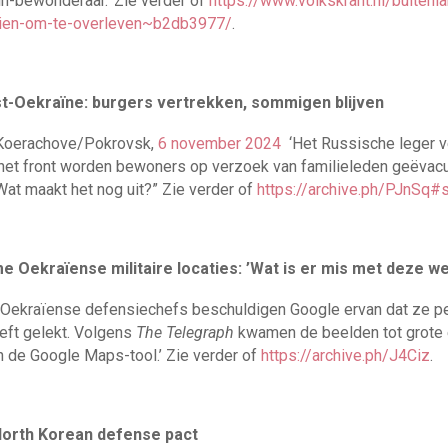
in-bewonderaar.’ Zie verder of
https://www.volkskrant.nl/buiten
aien-om-te-overleven~b2db3977/
.
t-Oekraïne: burgers vertrekken, sommigen blijven
 Koerachove/Pokrovsk,
6 november 2024
‘Het Russische leger ve
j het front worden bewoners op verzoek van familieleden geëvacu
. Wat maakt het nog uit?” Zie verder of
https://archive.ph/PJnSq#
 Oekraïense militaire locaties: ’Wat is er mis met deze we
‘Oekraïense defensiechefs beschuldigen Google ervan dat ze pe
eeft gelekt. Volgens
The Telegraph
kwamen de beelden tot grote 
n de Google Maps-tool.’ Zie verder of
https://archive.ph/J4Ciz
.
North Korean defense pact