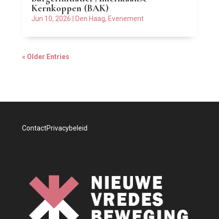
Kernkoppen (BAK)
Jun 10, 2026
|
Den Haag
,
Evenement
« Older Entries
Contact
Privacybeleid