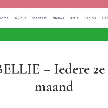
Home
Wij Zijn
Manifest
Nieuws
Actie
Regio’s
Deb
LLIE – Iedere 2e 
maand