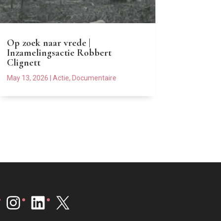
Op zoek naar vrede |
Inzamelingsactie Robbert
Clignett
May 13, 2026
|
Actie
,
Documentaire
Instagram
LinkedIn
X