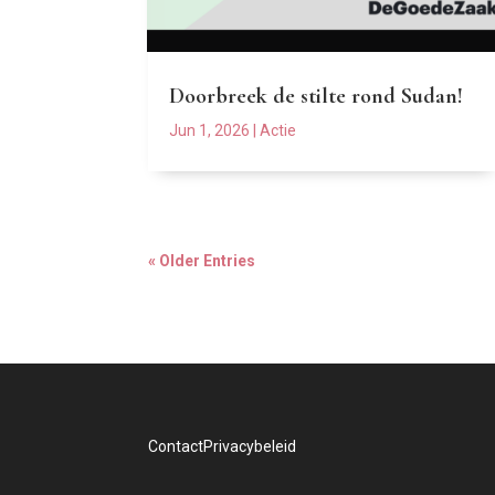
Doorbreek de stilte rond Sudan!
Jun 1, 2026
|
Actie
« Older Entries
Contact
Privacybeleid