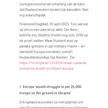
oorlogseconomie als schatting van de kans
dat Rusland andere landen zal aanvallen. Niet
erg waarschijnlijk.
Financieel Dagblad, 30 april 2025, ‘Een aanval
op één is een aanval op allen. Die Navo-
belofte zou Vladimir Poetin nog vóór 2030 op
de proef stellen. Maar Rusland stuit op
pijnlijke grenzen in zijn militaire macht – en
dat biedt Europa voordelen, schrijft
Ruslanddeskundige Gijs Kessler.’ Zie
https://fd.nl/opinie/1553376/waar-ruslands-
economie-kraakt-profiteert-europa
.
Europe ‘would struggle to put 25,000
troops on the ground in Ukraine’
In Engeland worstelen ze met plannen om
een ‘Europese garantiemacht’ voor Oekraïne