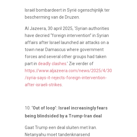
Israël bombardeert in Syrië ogenschijnlijk ter
bescherming van de Druzen.
Al Jazeera, 30 april 2025, ‘Syrian authorities
have decried “foreign intervention” in Syrian
affairs after Israel launched air attacks on a
town near Damascus where government
forces and several other groups had taken
part in
deadly clashes
.’ Zie verder of
https://www.aljazeera.com/news/2025/4/30
/syria-says-it-rejects-foreign-intervention-
after-israeli-strikes
.
‘Out of loop’: Israel increasingly fears
being blindsided by a Trump-Iran deal
Gaat Trump een deal sluiten met Iran.
Netanyahu moet tandenknarsend