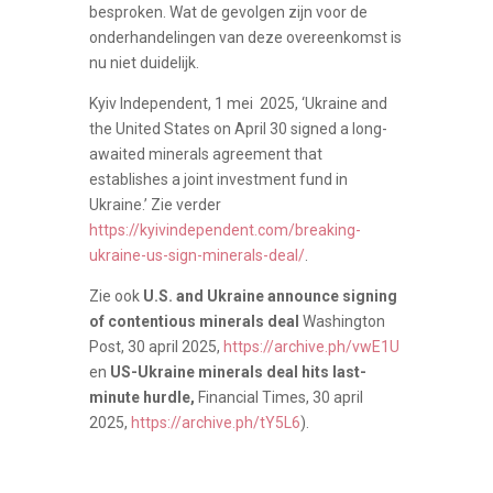
besproken. Wat de gevolgen zijn voor de
onderhandelingen van deze overeenkomst is
nu niet duidelijk.
Kyiv Independent, 1 mei 2025, ‘Ukraine and
the United States on April 30 signed a long-
awaited minerals agreement that
establishes a joint investment fund in
Ukraine.’ Zie verder
https://kyivindependent.com/breaking-
ukraine-us-sign-minerals-deal/
.
Zie ook
U.S. and Ukraine announce signing
of contentious minerals deal
Washington
Post, 30 april 2025,
https://archive.ph/vwE1U
en
US-Ukraine minerals deal hits last-
minute hurdle,
Financial Times, 30 april
2025,
https://archive.ph/tY5L6
).