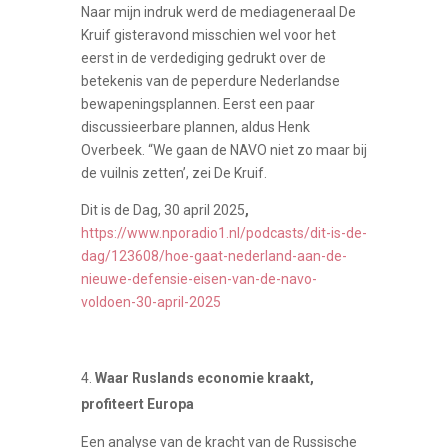
Naar mijn indruk werd de mediageneraal De
Kruif gisteravond misschien wel voor het
eerst in de verdediging gedrukt over de
betekenis van de peperdure Nederlandse
bewapeningsplannen. Eerst een paar
discussieerbare plannen, aldus Henk
Overbeek. “We gaan de NAVO niet zo maar bij
de vuilnis zetten’, zei De Kruif.
Dit is de Dag, 30 april 2025
,
https://www.nporadio1.nl/podcasts/dit-is-de-
dag/123608/hoe-gaat-nederland-aan-de-
nieuwe-defensie-eisen-van-de-navo-
voldoen-30-april-2025
Waar Ruslands economie kraakt,
profiteert Europa
Een analyse van de kracht van de Russische