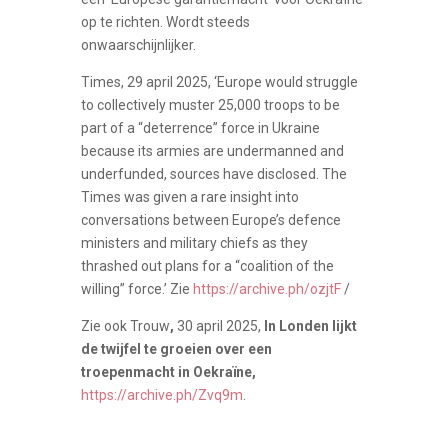
op te richten. Wordt steeds
onwaarschijnlijker.
Times, 29 april 2025, ‘Europe would struggle
to collectively muster 25,000 troops to be
part of a “deterrence” force in Ukraine
because its armies are undermanned and
underfunded, sources have disclosed. The
Times was given a rare insight into
conversations between Europe’s defence
ministers and military chiefs as they
thrashed out plans for a “coalition of the
willing” force.’ Zie
https://archive.ph/ozjtF
/
Zie ook Trouw
,
30 april 2025,
In Londen lijkt
de twijfel te groeien over een
troepenmacht in Oekraïne,
https://archive.ph/Zvq9m
.