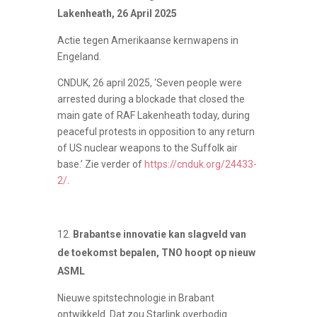
Lakenheath, 26 April 2025
Actie tegen Amerikaanse kernwapens in
Engeland.
CNDUK, 26 april 2025, ‘Seven people were
arrested during a blockade that closed the
main gate of RAF Lakenheath today, during
peaceful protests in opposition to any return
of US nuclear weapons to the Suffolk air
base.’ Zie verder of
https://cnduk.org/24433-
2/
.
Brabantse innovatie kan slagveld van
de toekomst bepalen, TNO hoopt op nieuw
ASML
Nieuwe spitstechnologie in Brabant
ontwikkeld. Dat zou Starlink overbodig