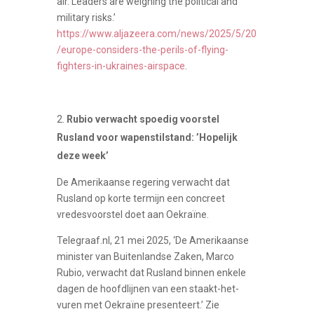
air. Leaders are weighing the political and
military risks.’
https://www.aljazeera.com/news/2025/5/20
/europe-considers-the-perils-of-flying-
fighters-in-ukraines-airspace
.
Rubio verwacht spoedig voorstel
Rusland voor wapenstilstand: ’Hopelijk
deze week’
De Amerikaanse regering verwacht dat
Rusland op korte termijn een concreet
vredesvoorstel doet aan Oekraïne.
Telegraaf.nl, 21 mei 2025, ‘De Amerikaanse
minister van Buitenlandse Zaken, Marco
Rubio, verwacht dat Rusland binnen enkele
dagen de hoofdlijnen van een staakt-het-
vuren met Oekraïne presenteert.’ Zie