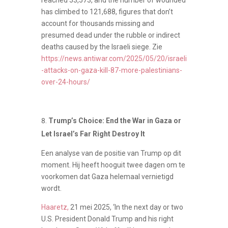
has climbed to 121,688, figures that don’t
account for thousands missing and
presumed dead under the rubble or indirect
deaths caused by the Israeli siege. Zie
https://news.antiwar.com/2025/05/20/israeli
-attacks-on-gaza-kill-87-more-palestinians-
over-24-hours/
Trump’s Choice: End the War in Gaza or
Let Israel’s Far Right Destroy It
Een analyse van de positie van Trump op dit
moment. Hij heeft hooguit twee dagen om te
voorkomen dat Gaza helemaal vernietigd
wordt.
Haaretz,
21 mei 2025, ‘In the next day or two
U.S. President Donald Trump and his right