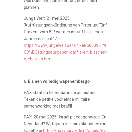
Ook Duitsland publiceert dezelfde soort
plannen.
Junge Welt, 21 mei 2025,
‘Aufrüstungsankündigung von Pistorius: Fünf
Prozent vom BIP werden in fünf bis sieben
Jahren erreicht.’ Zie
https://www.jungewelt.de/artikel/500395.r%
C3%BCstungsausgaben-darf-s-ein-bisschen-
mehr-sein.html
.
Eis een volledig wapenembargo
PAX staat nu helemaal in de actiestand.
Teken de petitie voor einde militaire
samenwerking met Israël!
PAX, 20 mei 2025, ‘Israël pleegt genocide. En
Nederland? Wij blijven militair zakendoen met
Israël.’ Zie
https://paxvoorvrede.nl/acties/eis-