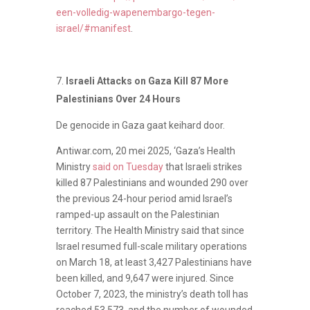
een-volledig-wapenembargo-tegen-
israel/#manifest
.
Israeli Attacks on Gaza Kill 87 More
Palestinians Over 24 Hours
De genocide in Gaza gaat keihard door.
Antiwar.com, 20 mei 2025, ‘Gaza’s Health
Ministry
said on Tuesday
that Israeli strikes
killed 87 Palestinians and wounded 290 over
the previous 24-hour period amid Israel’s
ramped-up assault on the Palestinian
territory. The Health Ministry said that since
Israel resumed full-scale military operations
on March 18, at least 3,427 Palestinians have
been killed, and 9,647 were injured. Since
October 7, 2023, the ministry’s death toll has
reached 53,573, and the number of wounded