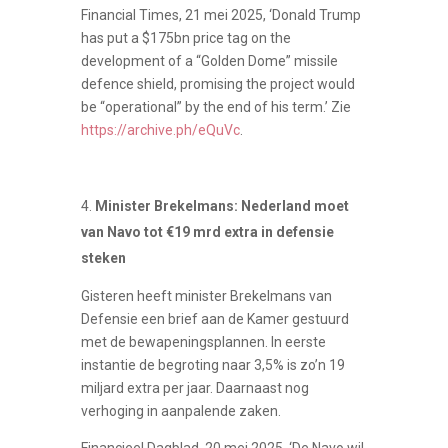
Financial Times, 21 mei 2025, ‘Donald Trump
has put a $175bn price tag on the
development of a “Golden Dome” missile
defence shield, promising the project would
be “operational” by the end of his term.’ Zie
https://archive.ph/eQuVc
.
Minister Brekelmans: Nederland moet
van Navo tot €19 mrd extra in defensie
steken
Gisteren heeft minister Brekelmans van
Defensie een brief aan de Kamer gestuurd
met de bewapeningsplannen. In eerste
instantie de begroting naar 3,5% is zo’n 19
miljard extra per jaar. Daarnaast nog
verhoging in aanpalende zaken.
Financieel Dagblad, 20 mei 2025, ‘De Navo wil