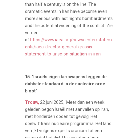
than half a century is on the line. The
dramatic events in Iran have become even
more serious with last night’s bombardments
and the potential widening of the conflict.’
Zie
verder
of
https://www.iaea.org/newscenter/statem
ents/iaea-director-general-grossis-
statement-to-unsc-on-situation-in-iran
.
15. ‘Israëls eigen kernwapens leggen de
dubbele standaard in de nucleaire orde
bloot’
Trouw,
22 juni 2025,
‘
Meer dan een week
geleden begon Israël met aanvallen op Iran,
met honderden doden tot gevolg. Het
doelwit: Irans nucleaire programma. Het land
verrijkt volgens experts uranium tot een
niveau dat het dicht bij een atoombom