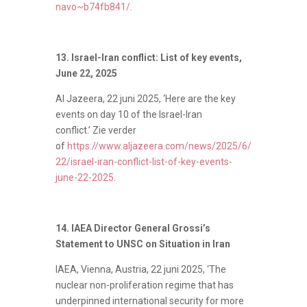
navo~b74fb841/
.
13. Israel-Iran conflict: List of key events,
June 22, 2025
Al Jazeera, 22 juni 2025,
‘
Here are the key
events on day 10 of the Israel-Iran
conflict.’
Zie verder
of
https://www.aljazeera.com/news/2025/6/
22/israel-iran-conflict-list-of-key-events-
june-22-2025
.
14. IAEA Director General Grossi’s
Statement to UNSC on Situation in Iran
IAEA, Vienna, Austria, 22 juni 2025, ‘The
nuclear non-proliferation regime that has
underpinned international security for more