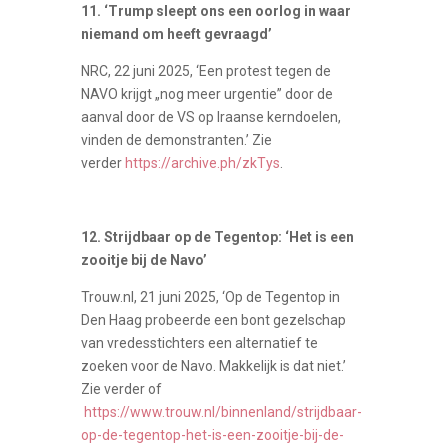
11. ‘Trump sleept ons een oorlog in waar
niemand om heeft gevraagd’
NRC, 22 juni 2025, ‘Een protest tegen de
NAVO krijgt „nog meer urgentie” door de
aanval door de VS op Iraanse kerndoelen,
vinden de demonstranten.’ Zie
verder
https://archive.ph/zkTys
.
12. Strijdbaar op de Tegentop: ‘Het is een
zooitje bij de Navo’
Trouw.nl, 21 juni 2025, ‘Op de Tegentop in
Den Haag probeerde een bont gezelschap
van vredesstichters een alternatief te
zoeken voor de Navo. Makkelijk is dat niet.’
Zie verder of
https://www.trouw.nl/binnenland/strijdbaar-
op-de-tegentop-het-is-een-zooitje-bij-de-