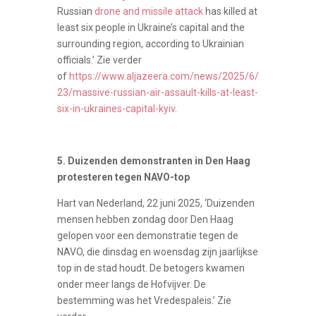
Russian
drone and missile attack
has killed at
least six people in Ukraine’s capital and the
surrounding region, according to Ukrainian
officials.’
Zie verder
of
https://www.aljazeera.com/news/2025/6/
23/massive-russian-air-assault-kills-at-least-
six-in-ukraines-capital-kyiv
.
5. Duizenden demonstranten in Den Haag
protesteren tegen NAVO-top
Hart van Nederland, 22 juni 2025, ‘Duizenden
mensen hebben zondag door Den Haag
gelopen voor een demonstratie tegen de
NAVO, die dinsdag en woensdag zijn jaarlijkse
top in de stad houdt. De betogers kwamen
onder meer langs de Hofvijver. De
bestemming was het Vredespaleis.’ Zie