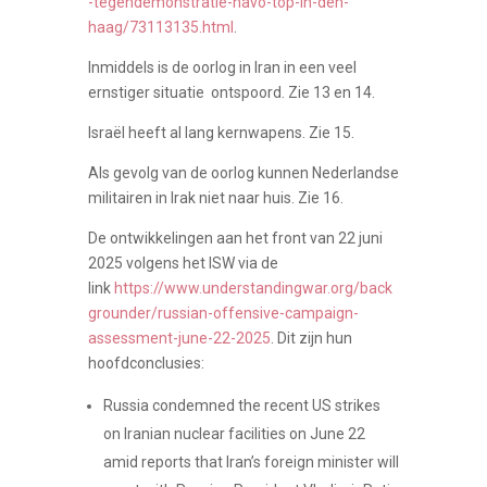
-tegendemonstratie-navo-top-in-den-
haag/73113135.html
.
Inmiddels is de oorlog in Iran in een veel
ernstiger situatie ontspoord. Zie 13 en 14.
Israël heeft al lang kernwapens. Zie 15.
Als gevolg van de oorlog kunnen Nederlandse
militairen in Irak niet naar huis. Zie 16.
De ontwikkelingen aan het front van 22 juni
2025 volgens het ISW via de
link
https://www.understandingwar.org/back
grounder/russian-offensive-campaign-
assessment-june-22-2025
. Dit zijn hun
hoofdconclusies:
Russia condemned the recent US strikes
on Iranian nuclear facilities on June 22
amid reports that Iran’s foreign minister will