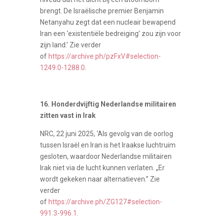
brengt. De Israëlische premier Benjamin
Netanyahu zegt dat een nucleair bewapend
Iran een ‘existentiële bedreiging’ zou zijn voor
zijn land.’ Zie verder
of
https://archive.ph/pzFxV#selection-
1249.0-1288.0
.
16. Honderdvijftig Nederlandse militairen
zitten vast in Irak
NRC, 22 juni 2025, ‘Als gevolg van de oorlog
tussen Israël en Iran is het Iraakse luchtruim
gesloten, waardoor Nederlandse militairen
Irak niet via de lucht kunnen verlaten. „Er
wordt gekeken naar alternatieven.” Zie
verder
of
https://archive.ph/ZG127#selection-
991.3-996.1
.