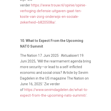
verder
https://www.trouw.nl/opinie/opinie-
verhoging-defensie-uitgaven-gaat-ten-
koste-van-zorg-onderwijs-en-sociale-
zekerheid~b820508a/
.
10. What to Expect From the Upcoming
NATO Summit
The Nation 17. Juni 2025 · Aktualisiert 19.
Juni 2025,
‘
Will the rearmament agenda bring
more security—or lead to a self-inflicted
economic and social crisis? Article by Sevim
Dagdelen in the US magazine The Nation on
June 16, 2025.’
Zie verder
of
https://www.sevimdagdelen.de/what-to-
expect-from-the-upcoming-nato-summit/
.