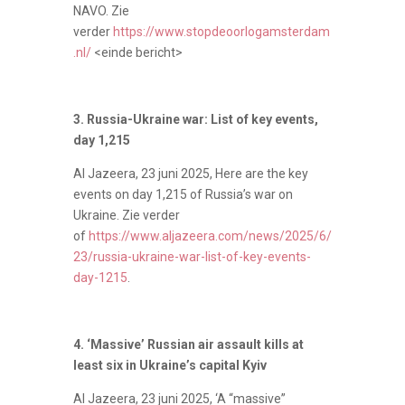
NAVO.
Zie
verder
https://www.stopdeoorlogamsterdam
.nl/
<einde bericht>
3. Russia-Ukraine war: List of key events,
day 1,215
Al Jazeera, 23 juni 2025, Here are the key
events on day 1,215 of Russia’s war on
Ukraine.
Zie verder
of
https://www.aljazeera.com/news/2025/6/
23/russia-ukraine-war-list-of-key-events-
day-1215
.
4. ‘Massive’ Russian air assault kills at
least six in Ukraine’s capital Kyiv
Al Jazeera, 23 juni 2025, ‘A “massive”