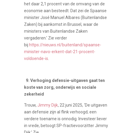
het daar 2,1 procent van de omvang van de
economie aan besteedt. Dat zei de Spaanse
minister José Manuel Albares (Buitenlandse
Zaken) bij aankomst in Brussel, waar de
ministers van Buitenlandse Zaken
vergaderen.’ Zie verder
bij
https://nieuws.nl/buitenland/spaanse-
minister-navo-erkent-dat-21-procent-
voldoende-is
.
9. Verhoging defensie-uitgaven gaat ten
koste van zorg, onderwijs en sociale
zekerheid
Trouw,
Jimmy Dijk
, 22 juni 2025, ‘De uitgaven
aan defensie zijn al flink verhoogd; een
verdere toename is onnodig. Investeer liever
in vrede, betoogt SP-fractievoorzitter Jimmy
Dijk.’ Zie