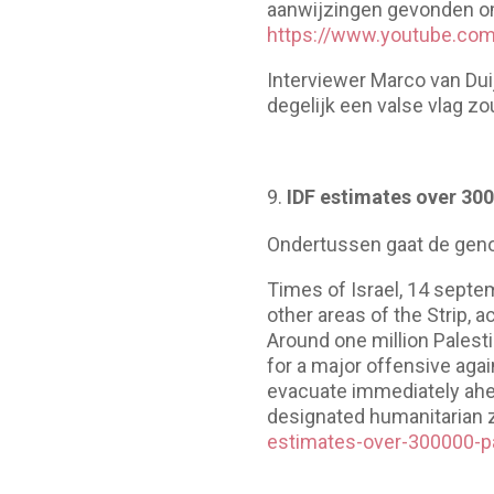
aanwijzingen gevonden om v
https://www.youtube.
Interviewer Marco van Dui
degelijk een valse vlag zo
IDF estimates over 300
Ondertussen gaat de genoc
Times of Israel, 14 septe
other areas of the Strip, 
Around one million Palesti
for a major offensive agai
evacuate immediately ahead
designated humanitarian zo
estimates-over-300000-pa