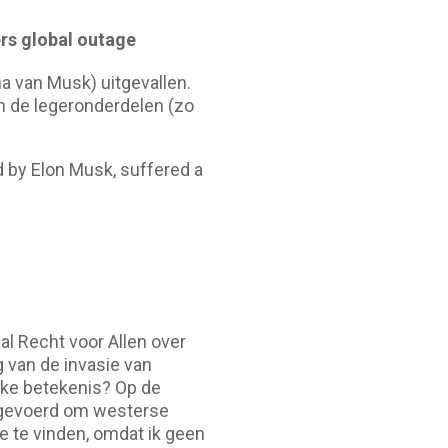
fers global outage
ma van Musk) uitgevallen.
n de legeronderdelen (zo
d by Elon Musk, suffered a
l Recht voor Allen over
g van de invasie van
ieke betekenis? Op de
uitgevoerd om westerse
ie te vinden, omdat ik geen