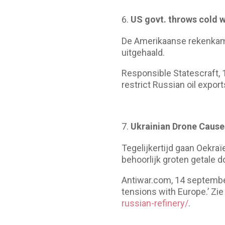
US govt. throws cold w
De Amerikaanse rekenkame
uitgehaald.
Responsible Statescraft, 
restrict Russian oil export
Ukrainian Drone Causes
Tegelijkertijd gaan Oekra
behoorlijk groten getale d
Antiwar.com, 14 september
tensions with Europe.’ Zi
russian-refinery/
.