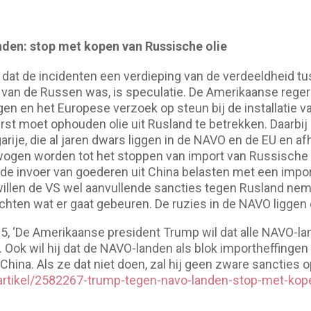
en: stop met kopen van Russische olie
 dat de incidenten een verdieping van de verdeeldheid tu
 van de Russen was, is speculatie. De Amerikaanse reger
en en het Europese verzoek op steun bij de installatie
st moet ophouden olie uit Rusland te betrekken. Daarbij
arije, die al jaren dwars liggen in de NAVO en de EU en afh
ewogen worden tot het stoppen van import van Russische
e invoer van goederen uit China belasten met een import
 willen de VS wel aanvullende sancties tegen Rusland nem
chten wat er gaat gebeuren. De ruzies in de NAVO liggen e
5, ‘De Amerikaanse president Trump wil dat alle NAVO-l
. Ook wil hij dat de NAVO-landen als blok importheffingen
 China. Als ze dat niet doen, zal hij geen zware sancties 
/artikel/2582267-trump-tegen-navo-landen-stop-met-kop