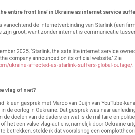
he entire front line’ in Ukraine as internet service suf
is vanochtend de internetverbinding van Starlink (een fir
 zijn groot, want zonder internet is communicatie tusse
mber 2025, ‘Starlink, the satellite internet service owne
 the company announced on its official website.’ Zie
om/ukraine-affected-as-starlink-suffers-global-outage/
.
e vlag of niet?
d ik een gesprek met Marco van Duijn van YouTube-kanaa
in de oorlog in Oekraïne. Dat gesprek was naar aanleidin
 de doelen van de daders en wat is de militaire en polit
 of het een valse vlag-actie is, namelijk door Oekraïne 
 te betrekken, stelde ik dat vooralsnog een complottheor