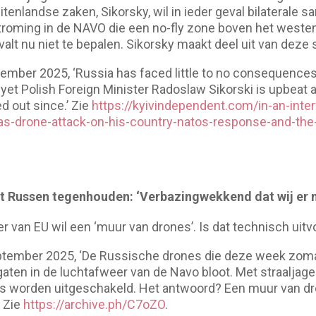
itenlandse zaken, Sikorsky, wil in ieder geval bilaterale
stroming in de NAVO die een no-fly zone boven het westen
valt nu niet te bepalen. Sikorsky maakt deel uit van deze 
ember 2025, ‘Russia has faced little to no consequences
, yet Polish Foreign Minister Radoslaw Sikorski is upbea
d out since.’ Zie
https://kyivindependent.com/in-an-inter
ias-drone-attack-on-his-country-natos-response-and-the-s
t Russen tegenhouden: ‘Verbazingwekkend dat wij er 
r van EU wil een ‘muur van drones’. Is dat technisch uit
ptember 2025, ‘De Russische drones die deze week zom
gaten in de luchtafweer van de Navo bloot. Met straaljage
 worden uitgeschakeld. Het antwoord? Een muur van dr
 Zie
https://archive.ph/C7oZO
.