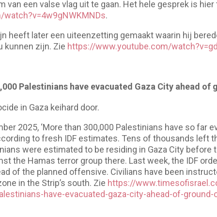
an een valse vlag uit te gaan. Het hele gesprek is hier 
com/watch?v=4w9gNWKMNDs
.
jn heeft later een uiteenzetting gemaakt waarin hij bered
u kunnen zijn. Zie
https://www.youtube.com/watch?v=
,000 Palestinians have evacuated Gaza City ahead of 
ide in Gaza keihard door.
mber 2025, ‘More than 300,000 Palestinians have so far e
according to fresh IDF estimates. Tens of thousands left th
nians were estimated to be residing in Gaza City before 
nst the Hamas terror group there. Last week, the IDF order
 of the planned offensive. Civilians have been instructed
ne in the Strip’s south. Zie
https://www.timesofisrael.c
lestinians-have-evacuated-gaza-city-ahead-of-ground-