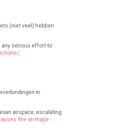
ts (niet veel) hebben
any serious effort to
nctions/
.
rverbindingen in
nian airspace, escalating
auses-fire-at-major-