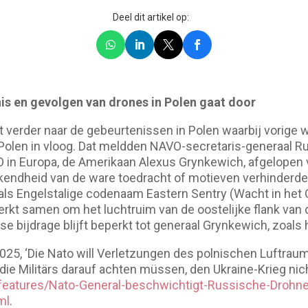
Deel dit artikel op:
is en gevolgen van drones in Polen gaat door
at verder naar de gebeurtenissen in Polen waarbij vorige
Polen in vloog. Dat meldden NAVO-secretaris-generaal Rut
n Europa, de Amerikaan Alexus Grynkewich, afgelopen 
kendheid van de ware toedracht of motieven verhinderd
als Engelstalige codenaam Eastern Sentry (Wacht in het 
kt samen om het luchtruim van de oostelijke flank van 
 bijdrage blijft beperkt tot generaal Grynkewich, zoals hi
025, ‘Die Nato will Verletzungen des polnischen Luftrau
ie Militärs darauf achten müssen, den Ukraine-Krieg nicht
/features/Nato-General-beschwichtigt-Russische-Drohn
ml
.