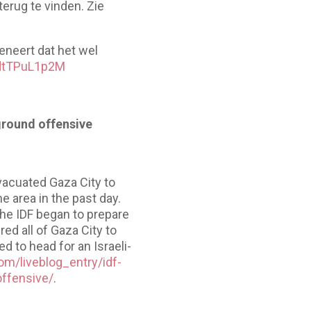
terug te vinden. Zie
eneert dat het wel
gdtTPuL1p2M
ground offensive
vacuated Gaza City to
e area in the past day.
the IDF began to prepare
ed all of Gaza City to
 to head for an Israeli-
om/liveblog_entry/idf-
offensive/
.