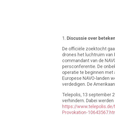
1.
Discussie over beteken
De officiële zoektocht ga
drones het luchtruim van 
commandant van de NAVO i
persconferentie. De onbe
operatie te beginnen met 
Europese NAVO-landen wer
verdedigen. De Amerikaanse
Telepolis, 13 september 2
verhindern. Dabei werden d
https://www.telepolis.de
Provokation-10643567.ht