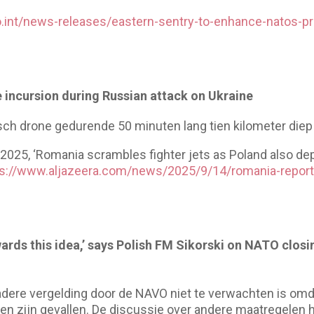
o.int/news-releases/eastern-sentry-to-enhance-natos-pr
 incursion during Russian attack on Ukraine
sch drone gedurende 50 minuten lang tien kilometer die
2025, ‘Romania scrambles fighter jets as Poland also depl
ps://www.aljazeera.com/news/2025/9/14/romania-reports
wards this idea,’ says Polish FM Sikorski on NATO clos
ere vergelding door de NAVO niet te verwachten is omda
en zijn gevallen. De discussie over andere maatregelen