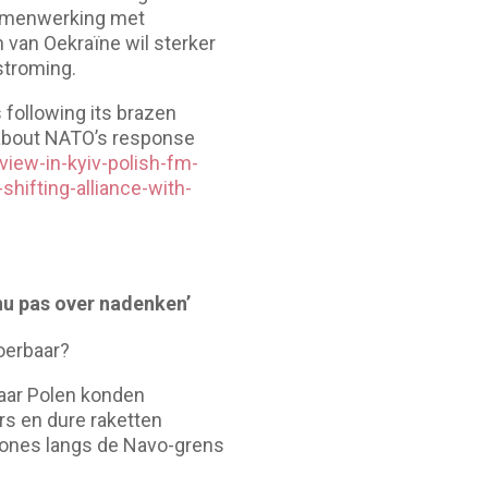
 samenwerking met
 van Oekraïne wil sterker
stroming.
 following its brazen
t about NATO’s response
view-in-kyiv-polish-fm-
hifting-alliance-with-
nu pas over nadenken’
voerbaar?
aar Polen konden
rs en dure raketten
ones langs de Navo-grens