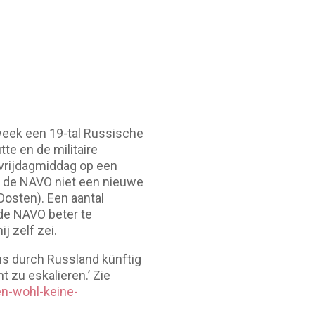
 week een 19-tal Russische
te en de militaire
vrijdagmiddag op een
e de NAVO niet een nieuwe
Oosten). Een aantal
de NAVO beter te
j zelf zei.
ms durch Russland künftig
 zu eskalieren.’ Zie
en-wohl-keine-