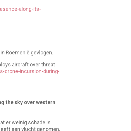
esence-along-its-
p in Roemenië gevlogen.
oys aircraft over threat
-drone-incursion-during-
ing the sky over western
t er weinig schade is
 heeft een vlucht genomen.