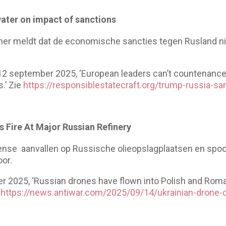
ater on impact of sanctions
r meldt dat de economische sancties tegen Rusland nie
12 september 2025, ‘European leaders can’t countenance 
s.’ Zie
https://responsiblestatecraft.org/trump-russia-sa
 Fire At Major Russian Refinery
ïense aanvallen op Russische olieopslagplaatsen en spoo
oor.
 2025, ‘Russian drones have flown into Polish and Roma
e
https://news.antiwar.com/2025/09/14/ukrainian-drone-c