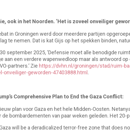
e, ook in het Noorden. ‘Het is zoveel onveiliger gewo
ebat in Groningen werd door meerdere partijen opgeroe
ag te nemen. Dat is kat Gijs op het spekken binden, natuur
30 september 2025, ‘Defensie moet alle benodigde ruimte
rage aan een verdere wapenwedloop maar als antwoord op 
O-partners.’ Zie
https://dvhn.nl/groningen/stad/ruim-ba
el-onveiliger-geworden-47403888.html
.
ump’s Comprehensive Plan to End the Gaza Conflict:
euw plan voor Gaza en het hele Midden-Oosten. Netanyah
 de bombardementen van paar weken geleden. Het 20-pu
Gaza will be a deradicalized terror-free zone that does not