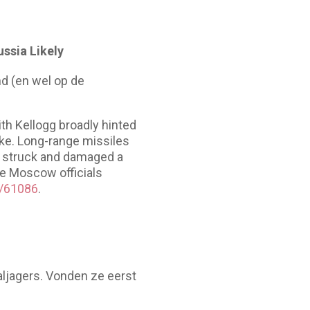
ssia Likely
d (en wel op de
th Kellogg broadly hinted
rike. Long-range missiles
m struck and damaged a
ke Moscow officials
t/61086
.
ljagers. Vonden ze eerst