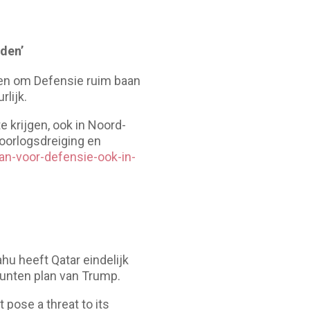
rden’
pen om Defensie ruim baan
lijk.
 krijgen, ook in Noord-
oorlogsdreiging en
an-voor-defensie-ook-in-
u heeft Qatar eindelijk
nten plan van Trump.
 pose a threat to its