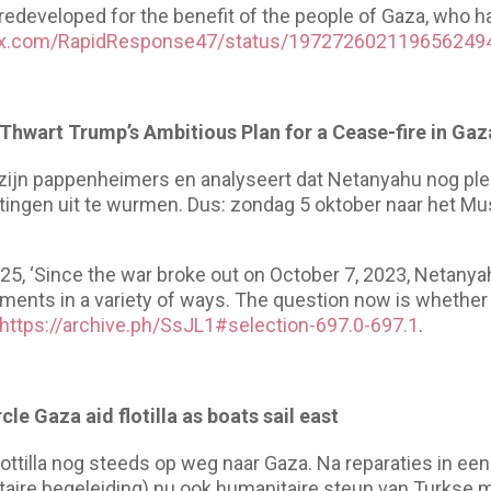
e redeveloped for the benefit of the people of Gaza, who 
//x.com/RapidResponse47/status/197272602119656249
hwart Trump’s Ambitious Plan for a Cease-fire in Gaz
t zijn pappenheimers en analyseert dat Netanyahu nog pl
htingen uit te wurmen. Dus: zondag 5 oktober naar het 
5, ‘Since the war broke out on October 7, 2023, Netany
ements in a variety of ways. The question now is whether 
https://archive.ph/SsJL1#selection-697.0-697.1
.
le Gaza aid flotilla as boats sail east
Flottilla nog steeds op weg naar Gaza. Na reparaties in een
itaire begeleiding) nu ook humanitaire steun van Turkse m