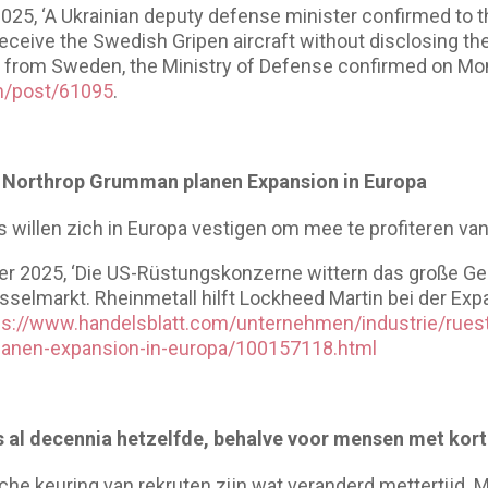
025, ‘A Ukrainian deputy defense minister confirmed to t
receive the Swedish Gripen aircraft without disclosing the 
ts from Sweden, the Ministry of Defense confirmed on Mon
m/post/61095
.
 Northrop Grumman planen Expansion in Europa
 willen zich in Europa vestigen om mee te profiteren v
er 2025, ‘Die US-Rüstungskonzerne wittern das große Ges
sselmarkt. Rheinmetall hilft Lockheed Martin bei der Exp
ps://www.handelsblatt.com/unternehmen/industrie/rues
anen-expansion-in-europa/100157118.html
is al decennia hetzelfde, behalve voor mensen met kor
he keuring van rekruten zijn wat veranderd mettertijd.