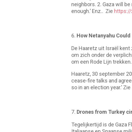
neighbors. 2. Gaza will b
enough.’ Enz.. Zie
https:
How Netanyahu Could T
De Haaretz uit Israël ken
om zich onder de verplic
om een Rode Lijn trekken.
Haaretz, 30 september 202
cease-fire talks and agre
so in an election year.’ Zie
Drones from Turkey circ
Tegelijkertijd is de Gaza 
Italiaanse en Spaanse mil