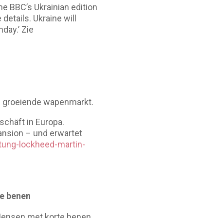
he BBC’s Ukrainian edition
details. Ukraine will
day.’ Zie
an groeiende wapenmarkt.
chäft in Europa.
ansion – und erwartet
tung-lockheed-martin-
te benen
 Mensen met korte benen