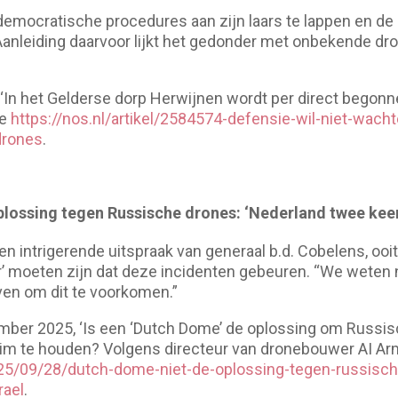
democratische procedures aan zijn laars te lappen en de 
anleiding daarvoor lijkt het gedonder met onbekende dr
‘In het Gelderse dorp Herwijnen wordt per direct begon
ie
https://nos.nl/artikel/2584574-defensie-wil-niet-wach
drones
.
plossing tegen Russische drones: ‘Nederland twee keer 
een intrigerende uitspraak van generaal b.d. Cobelens, ooi
r’ moeten zijn dat deze incidenten gebeuren. “We weten
en om dit te voorkomen.”
ber 2025, ‘Is een ‘Dutch Dome’ de oplossing om Russisc
truim te houden? Volgens directeur van dronebouwer AI 
025/09/28/dutch-dome-niet-de-oplossing-tegen-russisc
rael
.