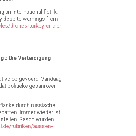
 an international flotilla
ay despite warnings from
es/drones-turkey-circle-
igt: Die Verteidigung
rdt volop gevoerd. Vandaag
 dat politieke gepanikeer
flanke durch russische
batten. Immer wieder ist
e stellen. Rasch wurden
al.de/rubriken/aussen-