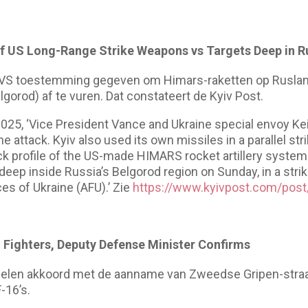
of US Long-Range Strike Weapons vs Targets Deep in Ru
 VS toestemming gegeven om Himars-raketten op Ruslan
elgorod) af te vuren. Dat constateert de Kyiv Post.
025, ‘Vice President Vance and Ukraine special envoy Kei
he attack. Kyiv also used its own missiles in a parallel st
ck profile of the US-made HIMARS rocket artillery syste
deep inside Russia’s Belgorod region on Sunday, in a stri
s of Ukraine (AFU).’ Zie
https://www.kyivpost.com/pos
 Fighters, Deputy Defense Minister Confirms
rzelen akkoord met de aanname van Zweedse Gripen-straa
-16’s.