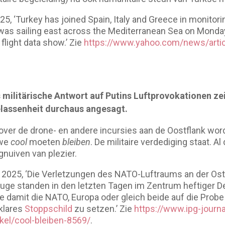
5, ‘Turkey has joined Spain, Italy and Greece in monitoring
t was sailing east across the Mediterranean Sea on Mond
 flight data show.’ Zie
https://www.yahoo.com/news/articl
.
 militärische Antwort auf Putins Luftprovokationen ze
elassenheit durchaus angesagt.
 over de drone- en andere incursies aan de Oostflank wo
 we
cool
moeten
bleiben
. De militaire verdediging staat. Al
gnuiven van plezier.
r 2025, ‘Die Verletzungen des NATO-Luftraums an der Ost
ge standen in den letzten Tagen im Zentrum heftiger De
le damit die NATO, Europa oder gleich beide auf die Prob
 klares
Stoppschild
zu setzen.’ Zie
https://www.ipg-journ
ikel/cool-bleiben-8569/
.