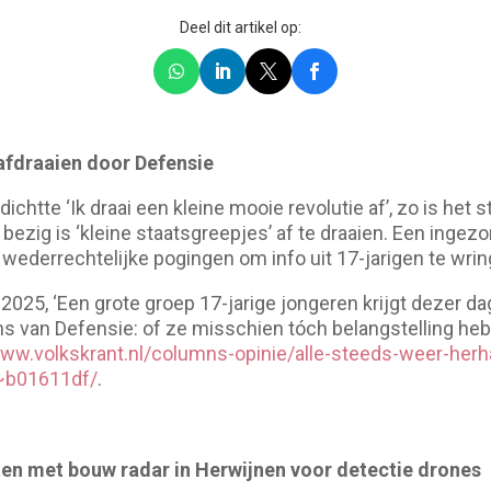
Deel dit artikel op:
afdraaien door Defensie
ichtte ‘Ik draai een kleine mooie revolutie af’, zo is het 
ezig is ‘kleine staatsgreepjes’ af te draaien. Een ingezo
wederrechtelijke pogingen om info uit 17-jarigen te wrin
2025, ‘Een grote groep 17-jarige jongeren krijgt dezer d
s van Defensie: of ze misschien tóch ­belangstelling he
www.volkskrant.nl/columns-opinie/alle-steeds-weer-herha
g~b01611df/
.
ten met bouw radar in Herwijnen voor detectie drones