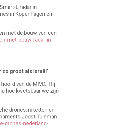
Smart-L radar in
ones in Kopenhagen en
nen met de bouw van een
ten-met-bouw-radar-in-
zo groot als Israël’
t hoofd van de MIVD. Hij
 nu hoe kwetsbaar we zijn
he drones, raketten en
Armaments Joost Tuinman
he-drones-nederland-