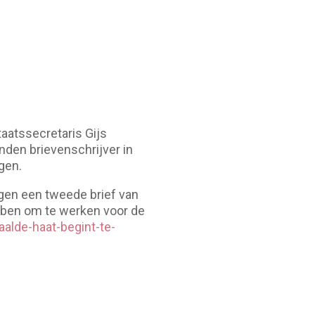
staatssecretaris Gijs
nden brievenschrijver in
gen.
agen een tweede brief van
bben om te werken voor de
alde-haat-begint-te-