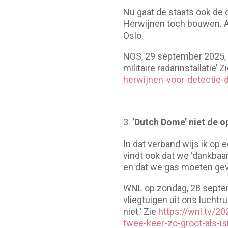
Nu gaat de staats ook de 
Herwijnen toch bouwen. A
Oslo.
NOS, 29 september 2025, 
militaire radarinstallatie’ Z
herwijnen-voor-detectie-
’Dutch Dome’ niet de o
In dat verband wijs ik op 
vindt ook dat we ‘dankbaa
en dat we gas moeten gev
WNL op zondag, 28 septem
vliegtuigen uit ons luch
niet.’ Zie
https://wnl.tv/2
twee-keer-zo-groot-als-is