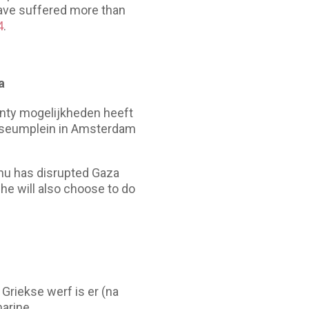
have suffered more than
4
.
a
enty mogelijkheden heeft
Museumplein in Amsterdam
ahu has disrupted Gaza
he will also choose to do
 Griekse werf is er (na
arine.