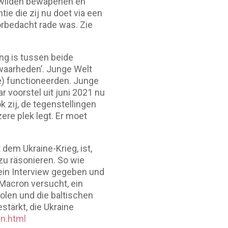
e wilden bewapenen en
ie die zij nu doet via een
orbedacht rade was. Zie
ing is tussen beide
 waarheden’. Junge Welt
je) functioneerden. Junge
r voorstel uit juni 2021 nu
k zij, de tegenstellingen
ere plek legt. Er moet
dem Ukraine-Krieg, ist,
u räsonieren. So wie
in Interview gegeben und
Macron versucht, ein
olen und die baltischen
tärkt, die Ukraine
en.html