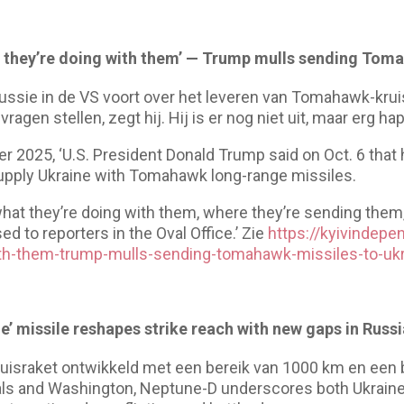
at they’re doing with them’ — Trump mulls sending Tom
ussie in de VS voort over het leveren van Tomahawk-kru
agen stellen, zegt hij. Hij is er nog niet uit, maar erg happi
r 2025, ‘U.S. President Donald Trump said on Oct. 6 that
upply Ukraine with Tomahawk long-range missiles.
t what they’re doing with them, where they’re sending them,
d to reporters in the Oval Office.’ Zie
https://kyivindepe
ith-them-trump-mulls-sending-tomahawk-missiles-to-ukr
e’ missile reshapes strike reach with new gaps in Russi
kruisraket ontwikkeld met een bereik van 1000 km en een
ls and Washington, Neptune-D underscores both Ukraine’s