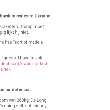
ahawk missiles to Ukraine
israketten. Trump moet
g lijkt hij niet.
 he has “sort of made a
 I guess. I have to ask
ndent.com/i-want-to-find-
aine/
.
an air defenses.
 bom van 260kg. De Long
 rising self-sufficiency