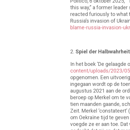
Politico, 6 oktober 2025, 
this way,” a former leader
reacted furiously to what
Russia’s invasion of Ukrain
blame-russia-invasion-ukr
Spiel der Halbwahrhei
In het boek ‘De gelaagde 
content/uploads/2023/05
opgenomen. Een uitvoerig
ingegaan wordt op de toen
augustus 2021 aan de ord
beroep op Merkel om te vo
tien maanden gaande, schr
Zeit. Merkel ‘constateert
om Oekraïne tijd te geven 
voegde ze er aan toe. Dat 