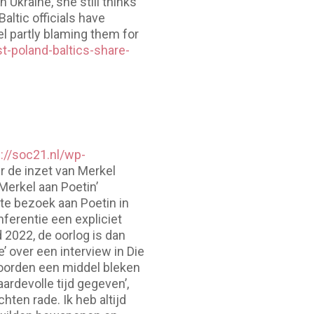
 Ukraine, she still thinks
altic officials have
l partly blaming them for
st-poland-baltics-share-
://soc21.nl/wp-
r de inzet van Merkel
erkel aan Poetin’
te bezoek aan Poetin in
ferentie een expliciet
 2022, de oorlog is dan
 over een interview in Die
koorden een middel bleken
ardevolle tijd gegeven’,
ten rade. Ik heb altijd