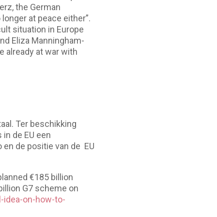
Merz, the German
 longer at peace either”.
ult situation in Europe
 And Eliza Manningham-
re already at war with
aal. Ter beschikking
s in de EU een
o en de positie van de EU
planned €185 billion
 billion G7 scheme on
-idea-on-how-to-