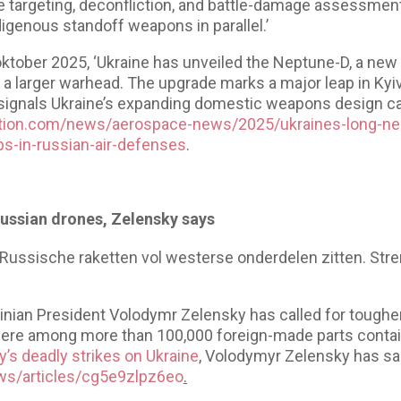
 targeting, deconfliction, and battle-damage assessment
igenous standoff weapons in parallel.’
tober 2025, ‘Ukraine has unveiled the Neptune-D, a new 
a larger warhead. The upgrade marks a major leap in Kyiv’s
 signals Ukraine’s expanding domestic weapons design capa
tion.com/news/aerospace-news/2025/ukraines-long-ne
ps-in-russian-air-defenses
.
 Russian drones, Zelensky says
ussische raketten vol westerse onderdelen zitten. Stre
ainian President Volodymr Zelensky has called for toughe
ere among more than 100,000 foreign-made parts contai
’s deadly strikes on Ukraine
, Volodymyr Zelensky has sai
s/articles/cg5e9zlpz6eo
.