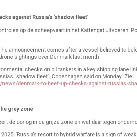
cks against Russia’s ‘shadow fleet’
troles op de scheepvaart in het Kattengat uitvoeren. Po
 ‘The announcement comes after a vessel believed to belo
 drone sightings over Denmark last month
onmental checks on oil tankers in a key shipping lane lin
sia’s “shadow fleet”, Copenhagen said on Monday.’ Zie
m/news/denmark-to-beef-up-checks-against-russias-sha
the grey zone
rt de oorlog in de grijze zone en wat daartegen onder
2025, ‘Russia’s resort to hybrid warfare is a sign of weakne