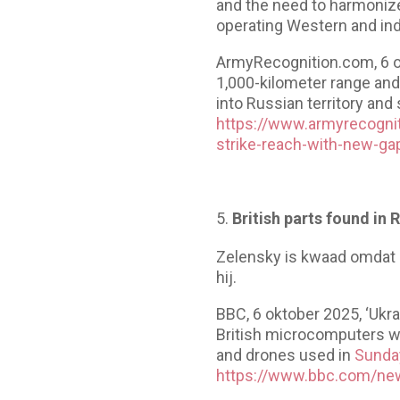
and the need to harmonize
operating Western and ind
ArmyRecognition.com, 6 ok
1,000-kilometer range and 
into Russian territory and
https://www.armyrecogni
strike-reach-with-new-ga
British parts found in
Zelensky is kwaad omdat R
hij.
BBC, 6 oktober 2025, ‘Ukr
British microcomputers w
and drones used in
Sunday
https://www.bbc.com/new