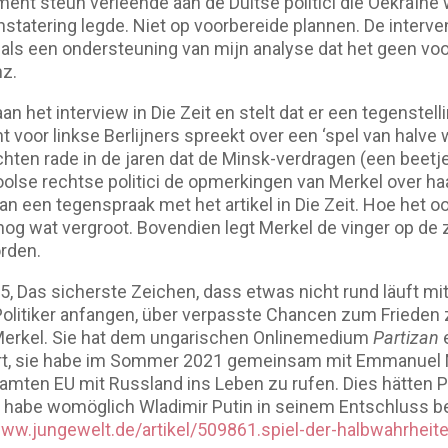
ment steun verleende aan de Duitse politici die Oekraïn
statering legde. Niet op voorbereide plannen. De intervent
it als een ondersteuning van mijn analyse dat het geen vo
nz.
an het interview in Die Zeit en stelt dat er een tegenstell
t voor linkse Berlijners spreekt over een ‘spel van halve
chten rade in de jaren dat de Minsk-verdragen (een beet
oolse rechtse politici de opmerkingen van Merkel over haa
van een tegenspraak met het artikel in Die Zeit. Hoe het oo
nog wat vergroot. Bovendien legt Merkel de vinger op de z
rden.
, Das sicherste Zeichen, dass etwas nicht rund läuft mit 
litiker anfangen, über verpasste Chancen zum Frieden z
a Merkel. Sie hat dem ungarischen Onlinemedium
Partizan
e
ärt, sie habe im Sommer 2021 gemeinsam mit Emmanuel 
mten EU mit Russland ins Leben zu rufen. Dies hätten P
s habe womöglich Wladimir Putin in seinem Entschluss bes
www.jungewelt.de/artikel/509861.spiel-der-halbwahrheit