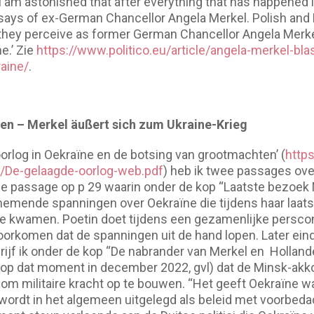
“I am astonished that after everything that has happened in
 says of ex-German Chancellor Angela Merkel. Polish and B
 they perceive as former German Chancellor Angela Merke
e.’ Zie
https://www.politico.eu/article/angela-merkel-bla
aine/
.
ten – Merkel äußert sich zum Ukraine-Krieg
oorlog in Oekraïne en de botsing van grootmachten’ (
https
/De-gelaagde-oorlog-web.pdf
) heb ik twee passages ove
e passage op p 29 waarin onder de kop “Laatste bezoek M
emende spanningen over Oekraïne die tijdens haar laats
e kwamen. Poetin doet tijdens een gezamenlijke perscon
orkomen dat de spanningen uit de hand lopen. Later eind
ijf ik onder de kop “De nabrander van Merkel en Hollande’
’ (op dat moment in december 2022, gvl) dat de Minsk-ak
om militaire kracht op te bouwen. “Het geeft Oekraïne wa
wordt in het algemeen uitgelegd als beleid met voorbedach