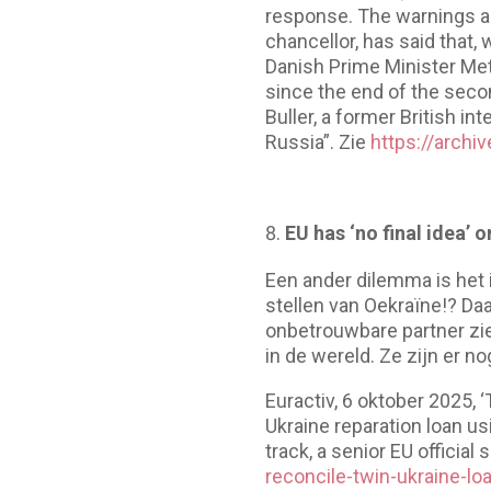
response. The warnings ar
chancellor, has said that,
Danish Prime Minister Mett
since the end of the seco
Buller, a former British in
Russia”. Zie
https://archi
EU has ‘no final idea’
Een ander dilemma is het 
stellen van Oekraïne!? Daa
onbetrouwbare partner zien
in de wereld. Ze zijn er nog
Euractiv, 6 oktober 2025, 
Ukraine reparation loan u
track, a senior EU official 
reconcile-twin-ukraine-l