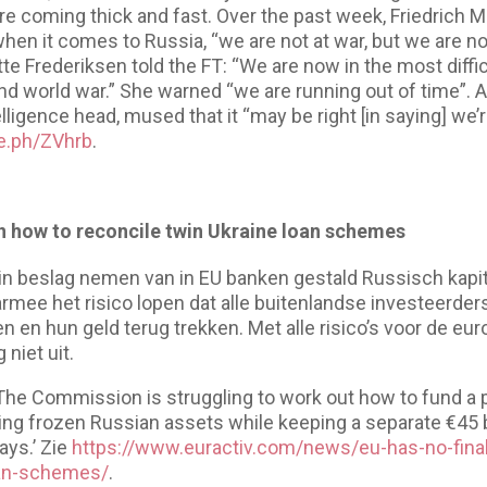
e coming thick and fast. Over the past week, Friedrich 
 when it comes to Russia, “we are not at war, but we are no
e Frederiksen told the FT: “We are now in the most diffic
nd world war.” She warned “we are running out of time”.
telligence head, mused that it “may be right [in saying] we’
ve.ph/ZVhrb
.
 on how to reconcile twin Ukraine loan schemes
in beslag nemen van in EU banken gestald Russisch kapit
rmee het risico lopen dat alle buitenlandse investeerder
 en hun geld terug trekken. Met alle risico’s voor de eur
 niet uit.
‘The Commission is struggling to work out how to fund a 
sing frozen Russian assets while keeping a separate €45
says.’ Zie
https://www.euractiv.com/news/eu-has-no-final
oan-schemes/
.