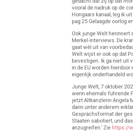
gedacht dat zij op dat mo
vooral de nadruk op de con
Hongaars kanaal, leg ik u
pag 25 Gelaagde oorlog e
Ook junge Welt herinnert a
Merkel-interviews. De kran
gaat wèl uit van voorbeda
Welt wijst er ook op dat P
bevestigen. Ik ga niet uit 
in de EU worden hierdoor 
eigenlijk onderhandeld wo
Junge Welt, 7 oktober 2025
wenn ehemals führende Po
jetzt Altkanzlerin Angel
darin unter anderem erkl
Gesprächsformat der gesa
Staaten sabotiert, und da
anzugreifen.’ Zie
https://