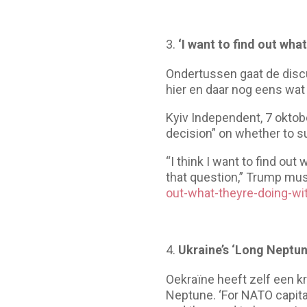
‘I want to find out wh
Ondertussen gaat de disc
hier en daar nog eens wat vr
Kyiv Independent, 7 oktobe
decision” on whether to s
“I think I want to find ou
that question,” Trump muse
out-what-theyre-doing-w
Ukraine’s ‘Long Neptun
Oekraïne heeft zelf een 
Neptune. ‘For NATO capita