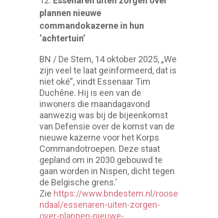
Essenaren uiten zorgen over
plannen nieuwe
commandokazerne in hun
‘achtertuin’
BN / De Stem, 14 oktober 2025, „We
zijn veel te laat geïnformeerd, dat is
niet oké”, vindt Essenaar Tim
Duchêne. Hij is een van de
inwoners die maandagavond
aanwezig was bij de bijeenkomst
van Defensie over de komst van de
nieuwe kazerne voor het Korps
Commandotroepen. Deze staat
gepland om in 2030 gebouwd te
gaan worden in Nispen, dicht tegen
de Belgische grens.’
Zie
https://www.bndestem.nl/roose
ndaal/essenaren-uiten-zorgen-
over-plannen-nieuwe-