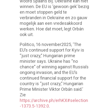
woord Spaans bij. Oekraïne kan niet
winnen. De EU is ‘gewoon gek’ bezig
en moet stoppen geld te
verbranden in Oekraïne en zo gauw
mogelijk aan een vredesakkoord
werken. Hoe dat moet, legt Orbán
ook uit.
Politico, 16 november2025, ‘The
EU’s continued support for Kyiv is
“just crazy,” Hungarian prime
minister says. Ukraine has “no
chance” of winning against Russia’s
ongoing invasion, and the EU’s
continued financial support for the
country is “just crazy,” Hungarian
Prime Minister Viktor Orbán said.’
Zie
https://archive.ph/erhKX#selection
-1373.5-1392.0
.