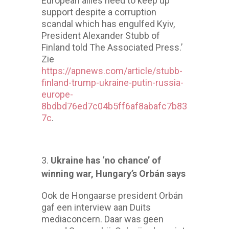
European allies need to keep up
support despite a corruption
scandal which has engulfed Kyiv,
President Alexander Stubb of
Finland told The Associated Press.’
Zie
https://apnews.com/article/stubb-
finland-trump-ukraine-putin-russia-
europe-
8bdbd76ed7c04b5ff6af8abafc7b83
7c
.
Ukraine has ‘no chance’ of
winning war, Hungary’s Orbán says
Ook de Hongaarse president Orbán
gaf een interview aan Duits
mediaconcern. Daar was geen