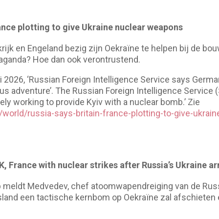
rance plotting to give Ukraine nuclear weapons
rijk en Engeland bezig zijn Oekraïne te helpen bij de b
paganda? Hoe dan ook verontrustend.
ri 2026, ‘Russian Foreign Intelligence Service says Germa
rous adventure’. The Russian Foreign Intelligence Servic
ely working to provide Kyiv with a nuclear bomb.’ Zie
world/russia-says-britain-france-plotting-to-give-ukrain
 France with nuclear strikes after Russia’s Ukraine ar
 meldt Medvedev, chef atoomwapendreiging van de Russis
usland een tactische kernbom op Oekraïne zal afschieten e