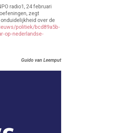
NPO radio1, 24 februari
 oefeningen, zegt
onduidelijkheid over de
ieuws/politiek/bcd89a5b-
ar-op-nederlandse-
Guido van Leemput