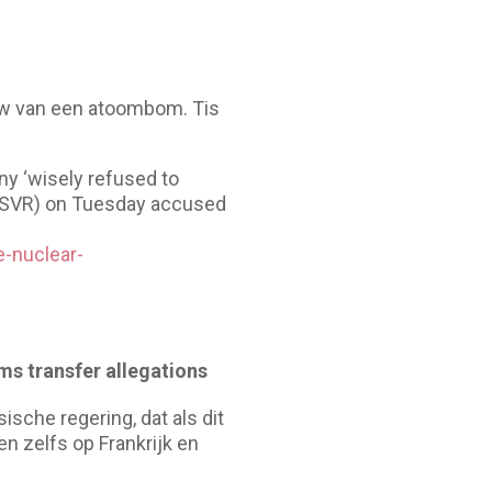
ouw van een atoombom. Tis
ny ‘wisely refused to
e (SVR) on Tuesday accused
e-nuclear-
ms transfer allegations
che regering, dat als dit
n zelfs op Frankrijk en