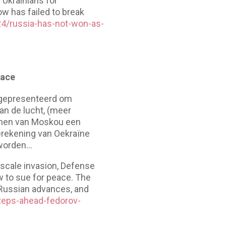
 Ukrainians for
w has failed to break
4/russia-has-not-won-as-
eace
n gepresenteerd om
an de lucht, (meer
emen van Moskou een
berekening van Oekraïne
 worden…
l-scale invasion, Defense
w to sue for peace. The
 Russian advances, and
teps-ahead-fedorov-