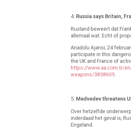
Russia says Britain, F
Rusland beweert dat Frank
allemaal wat. Echt of pro
Anadolu Ajansi, 24 februa
participate in this dange
the UK and France of activ
https://www.aa.com.tr/en/
weapons/3838609
.
Medvedev threatens UK,
Over hetzelfde onderwerp
inderdaad het geval is, R
Engeland.