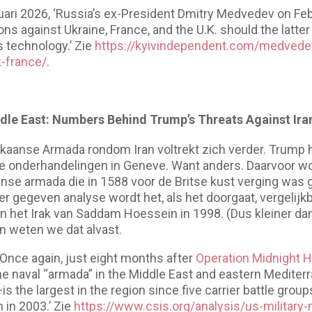
uari 2026, ‘Russia’s ex-President Dmitry Medvedev on Fe
ns against Ukraine, France, and the U.K. should the latte
 technology.’ Zie
https://kyivindependent.com/medvedev
k-france/
.
iddle East: Numbers Behind Trump’s Threats Against Ira
aanse Armada rondom Iran voltrekt zich verder. Trump 
de onderhandelingen in Geneve. Want anders. Daarvoor w
se armada die in 1588 voor de Britse kust verging was 
ier gegeven analyse wordt het, als het doorgaat, vergelij
het Irak van Saddam Hoessein in 1998. (Dus kleiner dan
an weten we dat alvast.
 ‘Once again, just eight months after
Operation Midnight
e naval “armada” in the Middle East and eastern Mediter
 the largest in the region since five carrier battle grou
 in 2003.’ Zie
https://www.csis.org/analysis/us-military