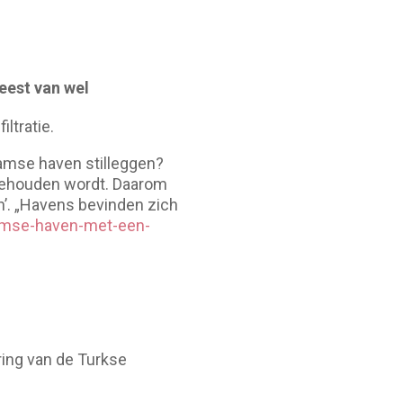
eest van wel
ltratie.
damse haven stilleggen?
e gehouden wordt. Daarom
n’. „Havens bevinden zich
damse-haven-met-een-
ring van de Turkse