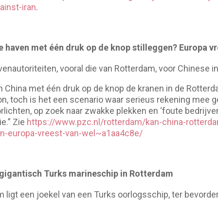
inst-iran
.
 haven met één druk op de knop stilleggen? Europa vr
nautoriteiten, vooral die van Rotterdam, voor Chinese infi
an China met één druk op de knop de kranen in de Rotter
tion, toch is het een scenario waar serieus rekening me
orlichten, op zoek naar zwakke plekken en ‘foute bedrijve
ie.” Zie
https://www.pzc.nl/rotterdam/kan-china-rotter
gen-europa-vreest-van-wel~a1aa4c8e/
 gigantisch Turks marineschip in Rotterdam
m ligt een joekel van een Turks oorlogsschip, ter bevorde