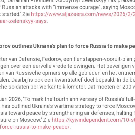
26, ‘Ukrainian President Volodymyr Zelenskyy has praised
f Russian attacks with “immense courage”, saying Mosco
t started.’ Zie
https://www.aljazeera.com/news/2026/2/2
year-zelenskyy-says
.
orov outlines Ukraine’s plan to force Russia to make p
ster van Defensie, Fedorov, een tienstappen-vooruit-pla
gen over een eervolle vrede te dwingen. Het beveiligen v
pen van Russische opmars op alle gebieden en het ontn
len. Daarbij is ook een kwantitatief doel bepaald. In de 
he soldaten per vierkante kilometer. Dat moeten er 200
ari 2026, ‘To mark the fourth anniversary of Russia’s ful
 has outlined Ukraine’s wartime strategy to force Mosco
sia toward peace by strengthening air defenses, halting
ssure on Moscow.’ Zie
https://kyivindependent.com/10-s
o-force-russia-to-make-peace/
.