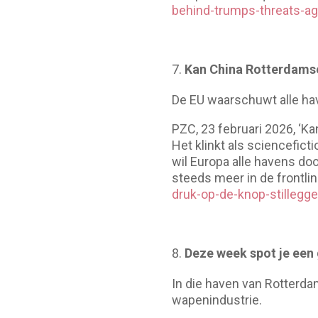
behind-trumps-threats-aga
Kan China Rotterdamse
De EU waarschuwt alle have
PZC, 23 februari 2026, ‘K
Het klinkt als sciencefic
wil Europa alle havens do
steeds meer in de frontlin
druk-op-de-knop-stilleg
Deze week spot je een
In die haven van Rotterda
wapenindustrie.