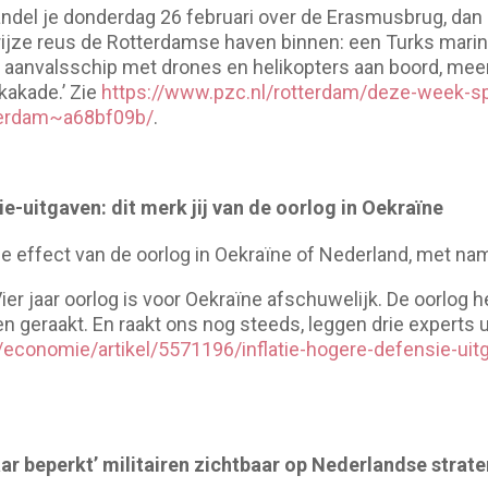
andel je donderdag 26 februari over de Erasmusbrug, dan 
grijze reus de Rotterdamse haven binnen: een Turks mar
n aanvalsschip met drones en helikopters aan boord, mee
kakade.’ Zie
https://www.pzc.nl/rotterdam/deze-week-sp
tterdam~a68bf09b/
.
ie-uitgaven: dit merk jij van de oorlog in Oekraïne
 effect van de oorlog in Oekraïne of Nederland, met name
Vier jaar oorlog is voor Oekraïne afschuwelijk. De oorlog
eraakt. En raakt ons nog steeds, leggen drie experts uit
/economie/artikel/5571196/inflatie-hogere-defensie-uitg
r beperkt’ militairen zichtbaar op Nederlandse strate