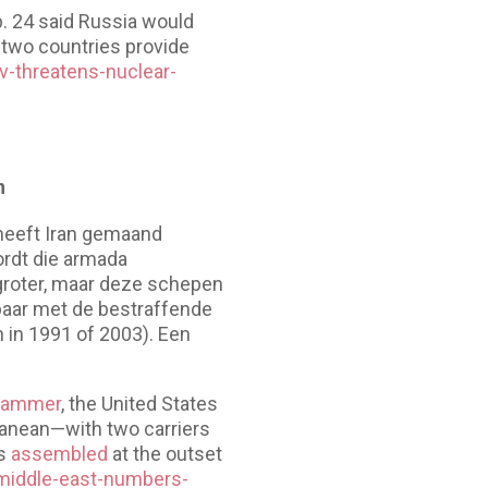
b. 24 said Russia would
r two countries provide
-threatens-nuclear-
n
heeft Iran gemaand
ordt die armada
groter, maar deze schepen
kbaar met de bestraffende
 in 1991 of 2003). Een
 Hammer
, the United States
ranean—with two carriers
ps
assembled
at the outset
-middle-east-numbers-