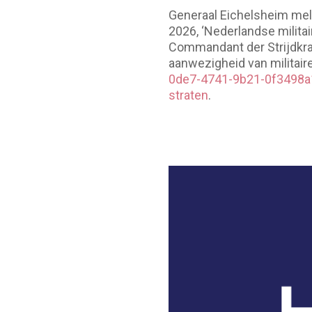
Generaal Eichelsheim meldt 
2026, ‘Nederlandse militai
Commandant der Strijdkr
aanwezigheid van militaire
0de7-4741-9b21-0f3498a1
straten
.