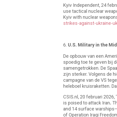
Kyiv Independent, 24 febr
use tactical nuclear weapo
Kyiv with nuclear weapons
strikes-against-ukraine-u
U.S. Military in the M
De opbouw van een Amerik
spoedig toe te geven bij 
samengetrokken. De Spaan
zijn sterker. Volgens de h
campagne van de VS tegen 
heleboel kruisraketten. D
CSIS.nl, 20 februari 2026,
is poised to attack Iran
.
Th
and 14 surface warships—is
of Operation Iraqi Freedom