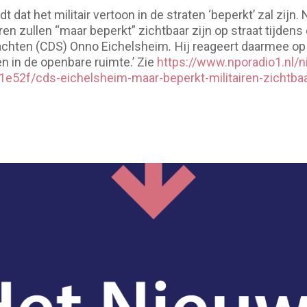
dat het militair vertoon in de straten ‘beperkt’ zal zijn. 
ren zullen “maar beperkt” zichtbaar zijn op straat tijdens
achten (CDS) Onno Eichelsheim
.
Hij reageert daarmee op 
n in de openbare ruimte.’ Zie
https://www.nporadio1.nl/n
e52f/cds-eichelsheim-maar-beperkt-militairen-zichtba