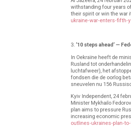
Al Jazeera, 24 februari 20
withstanding four years o
their spirit or win the war i
ukraine-war-enters-fifth-
’10 steps ahead’ — Fed
In Oekraïne heeft de mini
Rusland tot onderhandelin
luchtafweer), het afstop
fondsen die de oorlog beta
sneuvelen nu 156 Russisc
Kyiv Independent, 24 febru
Minister Mykhailo Fedorov
plan aims to pressure Rus
increasing economic pre
outlines-ukraines-plan-t