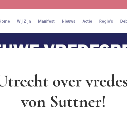
Home
Wij Zijn
Manifest
Nieuws
Actie
Regio’s
Deb
Utrecht over vrede
von Suttner!