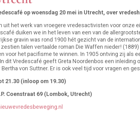
descafé op woensdag 20 mei in Utrecht, over vredeshe
n uit het werk van vroegere vredesactivisten voor onze ei
descafé duiken we in het leven van een van de allergrootste
ijkse gravin was rond 1900 hét gezicht van de internati
n zestien talen vertaalde roman Die Waffen nieder! (1889)
oor het pacifisme te winnen. In 1905 ontving zij als ee
 In dit Vredescafé geeft Greta Noordenbos een inleiding o
Bertha von Suttner. Er is ook veel tijd voor vragen en ge
ot 21.30 (inloop om 19.30)
.P. Coenstraat 69 (Lombok, Utrecht)
nieuwevredesbeweging.nl