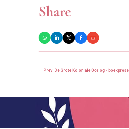
Share
←
Prev: De Grote Koloniale Oorlog - boekpresen