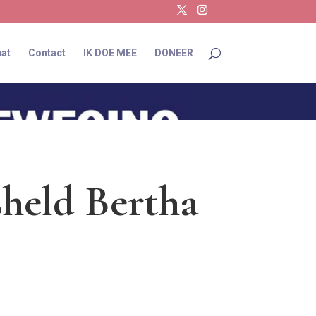
at
Contact
IK DOE MEE
DONEER
sheld Bertha