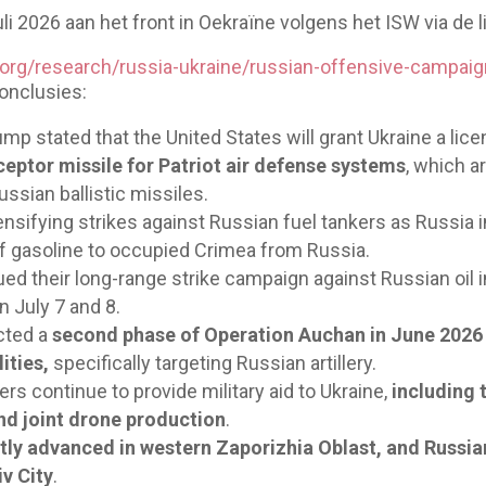
li 2026 aan het front in Oekraïne volgens het ISW via de l
.org/research/russia-ukraine/russian-offensive-campai
conclusies:
mp stated that the United States will grant Ukraine a lic
ceptor missile for Patriot air defense systems
, which ar
ussian ballistic missiles.
ensifying strikes against Russian fuel tankers as Russia i
f gasoline to occupied Crimea from Russia.
ed their long-range strike campaign against Russian oil i
 July 7 and 8.
cted a
second phase of Operation Auchan in June 2026 
ities,
specifically targeting Russian artillery.
rs continue to provide military aid to Ukraine,
including 
d joint drone production
.
tly advanced in western Zaporizhia Oblast, and Russia
v City
.