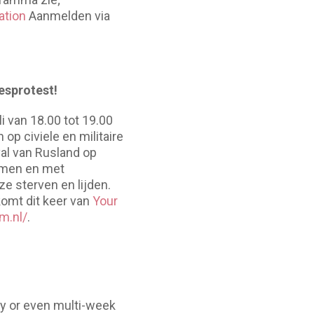
ation
Aanmelden via
esprotest!
i van 18.00 tot 19.00
p civiele en militaire
val van Rusland op
komen en met
e sterven en lijden.
komt dit keer van
Your
m.nl/
.
ay or even multi-week