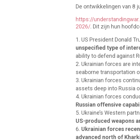
De ontwikkelingen van 8 ju
https://understandingwar
2026/
. Dit zijn hun hoofd
US President Donald Tru
unspecified type of inter
ability to defend against R
Ukrainian forces are int
seaborne transportation o
Ukrainian forces continu
assets deep into Russia on
Ukrainian forces condu
Russian offensive capabil
Ukraine’s Western partne
US-produced weapons an
Ukrainian forces recen
advanced north of Kharki