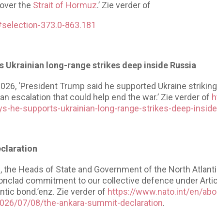
over the
Strait of Hormuz
.’ Zie verder of
#selection-373.0-863.181
 Ukrainian long-range strikes deep inside Russia
i 2026, ‘President Trump said he supported Ukraine strikin
it an escalation that could help end the war.’ Zie verder of
h
-he-supports-ukrainian-long-range-strikes-deep-inside
claration
, the Heads of State and Government of the North Atlanti
 ironclad commitment to our collective defence under Arti
antic bond.’enz. Zie verder of
https://www.nato.int/en/abou
/2026/07/08/the-ankara-summit-declaration
.