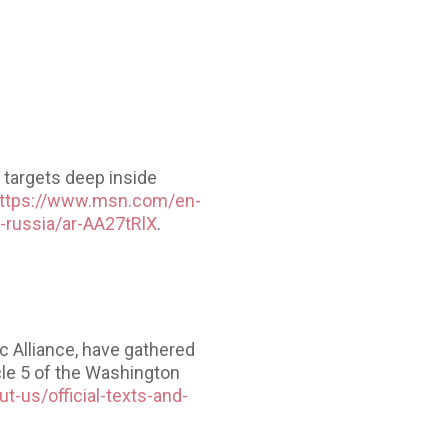
g targets deep inside
ttps://www.msn.com/en-
-russia/ar-AA27tRlX
.
c Alliance, have gathered
cle 5 of the Washington
t-us/official-texts-and-