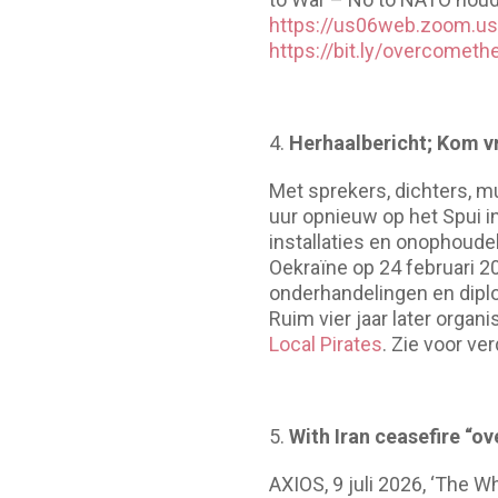
https://us06web.zoom.u
https://bit.ly/overcome
Herhaalbericht; Kom vr
Met sprekers, dichters, mu
uur opnieuw op het Spui i
installaties en onophoudel
Oekraïne op 24 februari 2
onderhandelingen en diplo
Ruim vier jaar later organ
Local Pirates
. Zie voor v
With Iran ceasefire “ov
AXIOS, 9 juli 2026, ‘The 