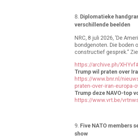
Diplomatieke handgran
verschillende beelden
NRC, 8 juli 2026, ‘De Am
bondgenoten. Die boden o
constructief gesprek.” Zie
https://archive.ph/XHYvf
Trump wil praten over Ir
https://www.bnr.nl/nieuws
praten-over-iran-europa-o
Trump deze NAVO-top vol
https://www.vrt.be/vrtnw
Five NATO members see
show