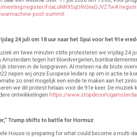
s/meeting/register/FoaLoNR9SqOIhGiwDJVZTw#/registr
thewarmachine-post-summit
ijdag 24 juli om 18 uur naar het Spui voor het 91e vred
ziek en twee minuten stilte protesteren we vrijdag 24 jul
n Amsterdam tegen het bloedvergieten, bombardementen o
ijk sterven in de loopgraven. Al meteen na de brute over
022 riepen wij onze Europese leiders op om in actie te 
matie zo snel mogelijk een einde te maken aan het zinloz
iseren we dit protest helaas voor de 91e keer. De muziek 
erdere ontwikkelingen
https://www.stopdeoorlogamsterda
er,” Trump shifts to battle for Hormuz
White House is preparing for what could become a multi-d