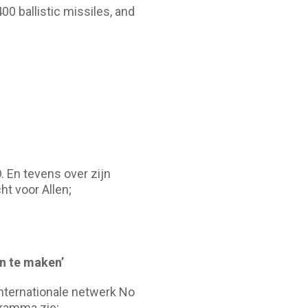
0 ballistic missiles, and
. En tevens over zijn
ht voor Allen;
an te maken’
nternationale netwerk No
gramma zie;