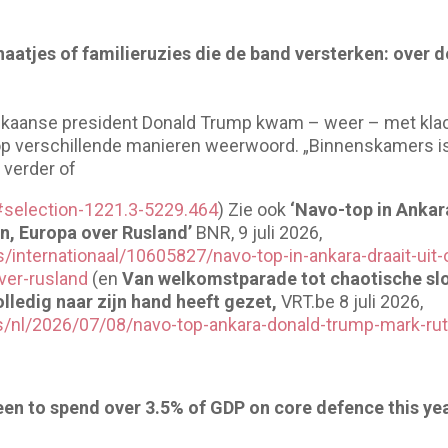
aatjes of familieruzies die de band versterken: over
erikaanse president Donald Trump kwam – weer – met kla
p verschillende manieren weerwoord. „Binnenskamers is
 verder of
#selection-1221.3-5229.464
) Zie ook
‘
Navo-top in Ankara
an, Europa over Rusland’
BNR, 9 juli 2026,
/internationaal/10605827/navo-top-in-ankara-draait-uit
ver-rusland
(en
Van welkomstparade tot chaotische sl
ledig naar zijn hand heeft gezet,
VRT.be 8 juli 2026,
s/nl/2026/07/08/navo-top-ankara-donald-trump-mark-rut
n to spend over 3.5% of GDP on core defence this year