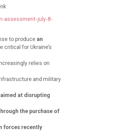
ink
gn-assessment-july-8-
ense to produce
an
e critical for Ukraine’s
ncreasingly relies on
nfrastructure and military
aimed at disrupting
through the purchase of
n forces recently