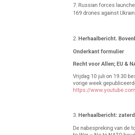
Russian forces launched
169 drones against Ukrain
Herhaalbericht. Boven
Onderkant formulier
Recht voor Allen; EU & 
Vrijdag 10 juli on 19.30 b
vorige week gepubliceer
https://www.youtube.c
Herhaalbericht: zaterd
De nabespreking van de to
to War – No to NATO houdt