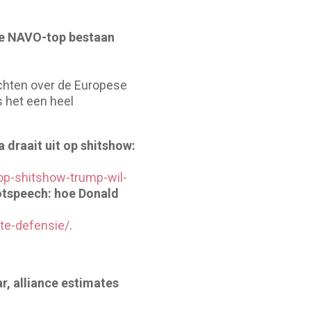
 de NAVO-top bestaan
chten over de Europese
 het een heel
 draait uit op shitshow:
-op-shitshow-trump-wil-
otspeech: hoe Donald
te-defensie/
.
, alliance estimates