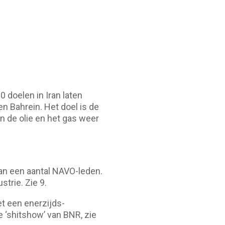
0 doelen in Iran laten
n Bahrein. Het doel is de
n de olie en het gas weer
an een aantal NAVO-leden.
trie. Zie 9.
et een enerzijds-
ie ‘shitshow’ van BNR, zie