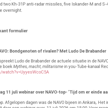
 two Kh-31P anti-radar missiles, five Iskander-M and S-40
e overnight.
kant formulier
NAVO: Bondgenoten of rivalen? Met Ludo De Brabander
espreekt Ludo de Brabander de actuele situatie in de NAVO
de boek
Mythes, macht, militarisme
in you-Tube-kanaal Rec
om/watch?v=UyyesWcoC5A
ag 11 juli webinar over NAVO-top- ‘Tijd om er einde a
p. Afgelopen dagen was de NAVO bijeen in Ankara,. Het i
 daar een webinar over. 11 juli 2026 om 15:00, Voor pro