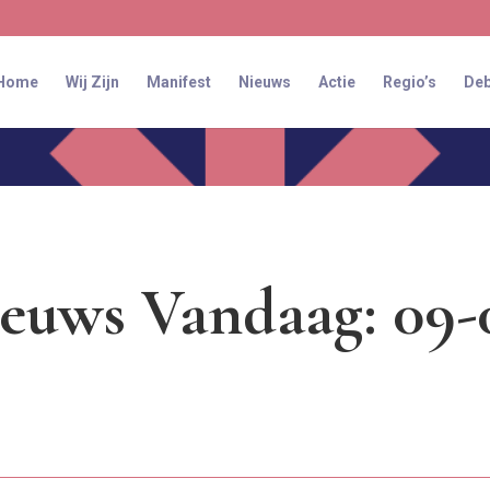
Home
Wij Zijn
Manifest
Nieuws
Actie
Regio’s
Deb
euws Vandaag: 09-