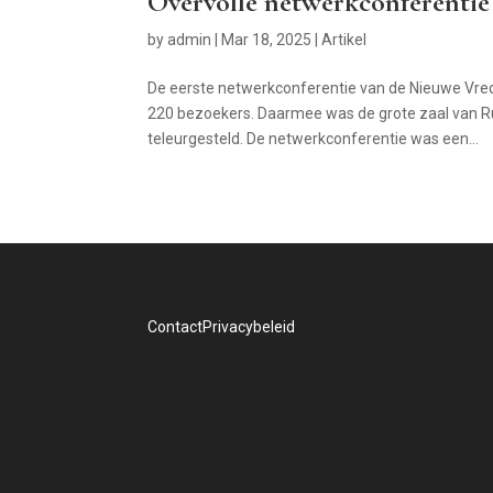
Overvolle netwerkconferenti
by
admin
|
Mar 18, 2025
|
Artikel
De eerste netwerkconferentie van de Nieuwe Vre
220 bezoekers. Daarmee was de grote zaal van R
teleurgesteld. De netwerkconferentie was een...
Contact
Privacybeleid