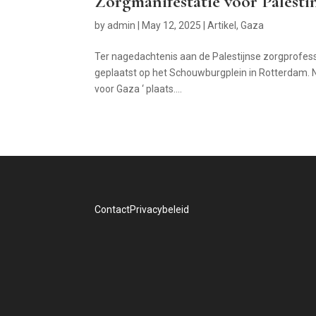
Zorgmanifestatie voor Palesti
by
admin
|
May 12, 2025
|
Artikel
,
Gaza
Ter nagedachtenis aan de Palestijnse zorgprofes
geplaatst op het Schouwburgplein in Rotterdam. 
voor Gaza ‘ plaats....
Contact
Privacybeleid