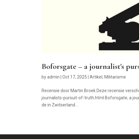
Boforsgate – a journalist's pur
by
admin
|
Oct 17, 2025
|
Artikel
,
Militarisme
Recensie door Martin Broek Deze recensie versc
journalists-pursuit-of-truth.html Boforsgate; a jou
de in Zwitserland...