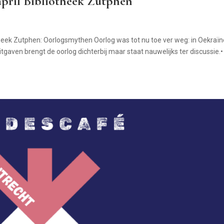
april Bibliotheek Zutphen
theek Zutphen: Oorlogsmythen Oorlog was tot nu toe ver weg: in Oekraïn
aven brengt de oorlog dichterbij maar staat nauwelijks ter discussie.•