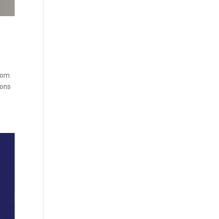
l om
 ons