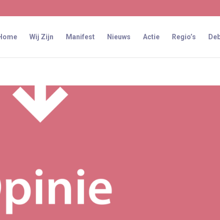
Home
Wij Zijn
Manifest
Nieuws
Actie
Regio’s
Deb