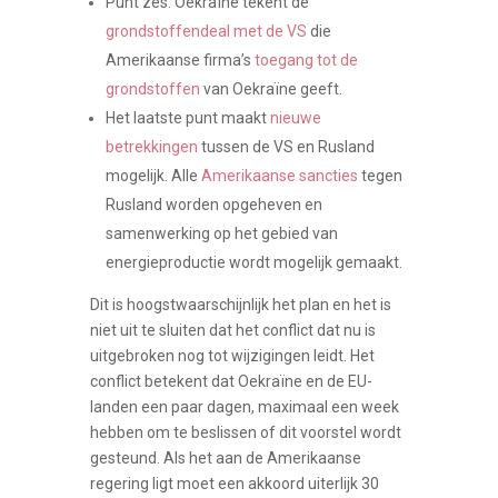
Punt zes. Oekraïne tekent de
grondstoffendeal met de VS
die
Amerikaanse firma’s
toegang tot de
grondstoffen
van Oekraïne geeft.
Het laatste punt maakt
nieuwe
betrekkingen
tussen de VS en Rusland
mogelijk. Alle
Amerikaanse sancties
tegen
Rusland worden opgeheven en
samenwerking op het gebied van
energieproductie wordt mogelijk gemaakt.
Dit is hoogstwaarschijnlijk het plan en het is
niet uit te sluiten dat het conflict dat nu is
uitgebroken nog tot wijzigingen leidt. Het
conflict betekent dat Oekraïne en de EU-
landen een paar dagen, maximaal een week
hebben om te beslissen of dit voorstel wordt
gesteund. Als het aan de Amerikaanse
regering ligt moet een akkoord uiterlijk 30