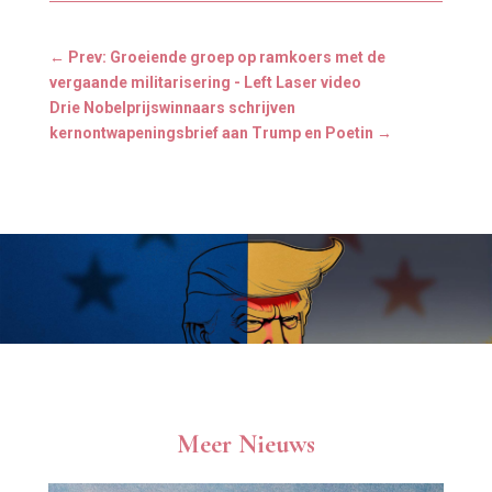
←
Prev: Groeiende groep op ramkoers met de
vergaande militarisering - Left Laser video
Drie Nobelprijswinnaars schrijven
kernontwapeningsbrief aan Trump en Poetin
→
Meer Nieuws