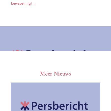
bewapening!
→
Meer Nieuws