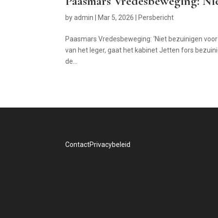
Paasmars Vredesbeweging: Ni
by
admin
|
Mar 5, 2026
|
Persbericht
Paasmars Vredesbeweging: ‘Niet bezuinigen voor 
van het leger, gaat het kabinet Jetten fors bezuini
de...
Contact
Privacybeleid