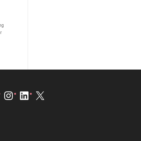
ng
er
Instagram
LinkedIn
X