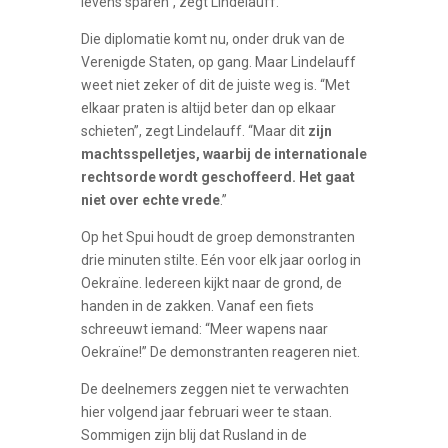
levens sparen”, zegt Lindelauff.
Die diplomatie komt nu, onder druk van de
Verenigde Staten, op gang. Maar Lindelauff
weet niet zeker of dit de juiste weg is. “Met
elkaar praten is altijd beter dan op elkaar
schieten”, zegt Lindelauff. “Maar dit
zijn
machtsspelletjes, waarbij de internationale
rechtsorde wordt geschoffeerd. Het gaat
niet over echte vrede
.”
Op het Spui houdt de groep demonstranten
drie minuten stilte. Eén voor elk jaar oorlog in
Oekraïne. Iedereen kijkt naar de grond, de
handen in de zakken. Vanaf een fiets
schreeuwt iemand: “Meer wapens naar
Oekraïne!” De demonstranten reageren niet.
De deelnemers zeggen niet te verwachten
hier volgend jaar februari weer te staan.
Sommigen zijn blij dat Rusland in de