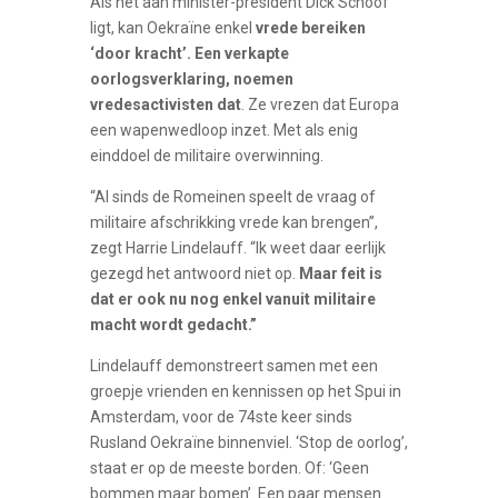
Als het aan minister-president Dick Schoof
ligt, kan Oekraïne enkel
vrede bereiken
‘door kracht’. Een verkapte
oorlogsverklaring, noemen
vredesactivisten dat
. Ze vrezen dat Europa
een wapenwedloop inzet. Met als enig
einddoel de militaire overwinning.
“Al sinds de Romeinen speelt de vraag of
militaire afschrikking vrede kan brengen”,
zegt Harrie Lindelauff. “Ik weet daar eerlijk
gezegd het antwoord niet op.
Maar feit is
dat er ook nu nog enkel vanuit militaire
macht wordt gedacht.”
Lindelauff demonstreert samen met een
groepje vrienden en kennissen op het Spui in
Amsterdam, voor de 74ste keer sinds
Rusland Oekraïne binnenviel. ‘Stop de oorlog’,
staat er op de meeste borden. Of: ‘Geen
bommen maar bomen’. Een paar mensen