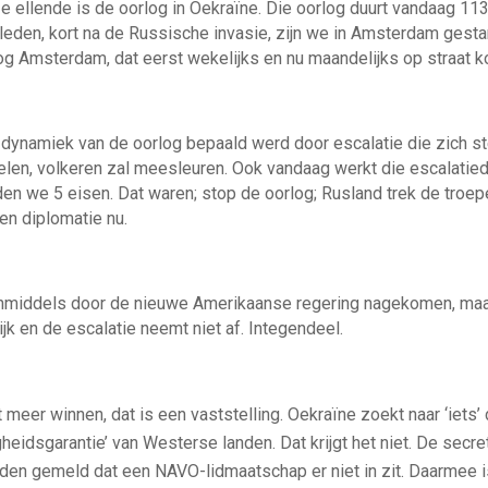
e ellende is de oorlog in Oekraïne. Die oorlog duurt vandaag 113
eleden, kort na de Russische invasie, zijn we in Amsterdam gest
log Amsterdam, dat eerst wekelijks en nu maandelijks op straat k
dynamiek van de oorlog bepaald werd door escalatie die zich s
elen, volkeren zal meesleuren. Ook vandaag werkt die escalati
en we 5 eisen. Dat waren; stop de oorlog; Rusland trek de troep
n diplomatie nu.
nmiddels door de nieuwe Amerikaanse regering nagekomen, maar
jk en de escalatie neemt niet af. Integendeel.
 meer winnen, dat is een vaststelling. Oekraïne zoekt naar ‘iets’
igheidsgarantie’ van Westerse landen. Dat krijgt het niet. De secr
den gemeld dat een NAVO-lidmaatschap er niet in zit. Daarmee is