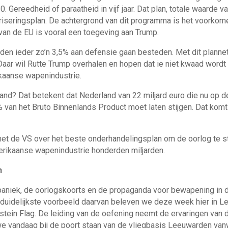
Gereedheid of paraatheid in vijf jaar. Dat plan, totale waarde va
riseringsplan. De achtergrond van dit programma is het voorkom
an de EU is vooral een toegeving aan Trump.
den ieder zo’n 3,5% aan defensie gaan besteden. Met dit plann
Daar wil Rutte Trump overhalen en hopen dat ie niet kwaad wordt
ikaanse wapenindustrie.
and? Dat betekent dat Nederland van 22 miljard euro die nu op d
% van het Bruto Binnenlands Product moet laten stijgen. Dat komt
 met de VS over het beste onderhandelingsplan om de oorlog te s
erikaanse wapenindustrie honderden miljarden.
n
aniek, de oorlogskoorts en de propaganda voor bewapening in de 
 duidelijkste voorbeeld daarvan beleven we deze week hier in 
tein Flag. De leiding van de oefening neemt de ervaringen van d
we vandaag bij de poort staan van de vliegbasis Leeuwarden va