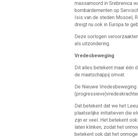
massamoord in Srebrenica wa
bombardementen op Servische s
Isis van de steden Mosoel, Ra
dreigt nu ook in Europa te ge
Deze oorlogen veroorzaakten 
als uitzondering.
Vredesbeweging
Dit alles betekent maar één di
de maatschappij omvat.
De Nieuwe Vredesbeweging is 
(progressieve)vredeskrachten
Dat betekent dat we het Leeuw
plaatselijke initiatieven die 
zijn er veel. Het betekent o
laten klinken, zodat het onmog
betekent ook dat het onmogel