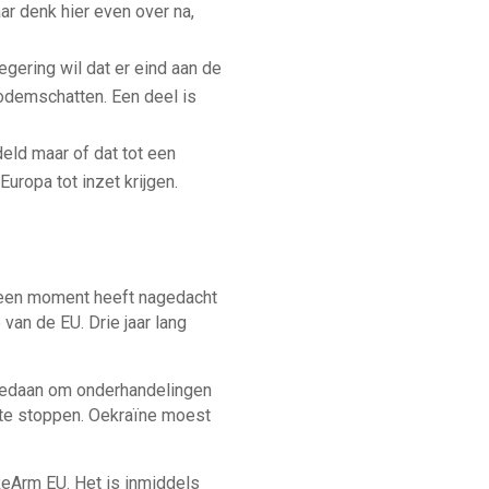
ar denk hier even over na,
gering wil dat er eind aan de
bodemschatten. Een deel is
eld maar of dat tot een
uropa tot inzet krijgen.
 geen moment heeft nagedacht
an de EU. Drie jaar lang
 gedaan om onderhandelingen
g te stoppen. Oekraïne moest
eArm EU. Het is inmiddels