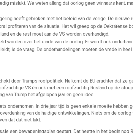
lledig mislukt. We weten allang dat oorlog geen winnaars kent, ma
ering heeft gebroken met het beleid van de vorige. De nieuwe re
oral profiteren van de situatie. Het wil greep op de Oekraïense 
land en de rest moet aan de VS worden overhandigd.
ld worden over het einde van de oorlog. Er wordt ook onderhand
leidt, is de vraag. De onderhandelingen moeten de vrede in heel E
chokt door Trumps roofpolitiek. Nu komt de EU erachter dat ze
ofzuchtige VS én ook met een roofzuchtig Rusland op de stoep v
ng van Trump het afgelopen jaar en geen idee.
ets ondernomen. In drie jaar tijd is geen enkele moeite hebben
er overdenking van de huidige ontwikkelingen. Niets om de oorlo
n dat dat niet lukt.
ie een bewapeningsplan gestart. Dat heette in het begin nog R