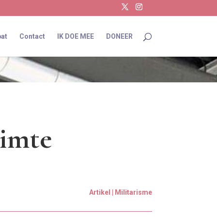
at
Contact
IK DOE MEE
DONEER
uimte
Artikel | Militarisme