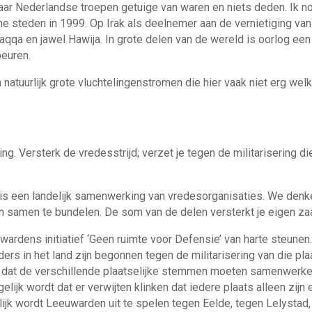
ar Nederlandse troepen getuige van waren en niets deden. Ik 
teden in 1999. Op Irak als deelnemer aan de vernietiging van Ir
qqa en jawel Hawija. In grote delen van de wereld is oorlog een
beuren.
natuurlijk grote vluchtelingenstromen die hier vaak niet erg we
ng. Versterk de vredesstrijd; verzet je tegen de militarisering di
een landelijk samenwerking van vredesorganisaties. We denken
 samen te bundelen. De som van de delen versterkt je eigen za
ardens initiatief ‘Geen ruimte voor Defensie’ van harte steunen
elders in het land zijn begonnen tegen de militarisering van die pl
ok dat de verschillende plaatselijke stemmen moeten samenwerke
elijk wordt dat er verwijten klinken dat iedere plaats alleen zijn
ijk wordt Leeuwarden uit te spelen tegen Eelde, tegen Lelystad,