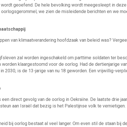
 wordt geoefend. De hele bevolking wordt meegesleept in deze
oorlogsgerommel, we zien de misleidende berichten en we moe
maatschappij
oppen van klimaatverandering hoofdzaak van beleid was? Vergeet 
jfsleven zal worden ingeschakeld om parttime soldaten ter besch
 worden klaargestoomd voor de oorlog. Had de dertienjarige van 
n 2030, is de 13-jarige van nu 18 geworden. Een vrijwillig-verplich
e
s een direct gevolg van de oorlog in Oekraïne. De laatste drie ja
eun aan Israël dat bezig is het Palestijnse volk te vernietigen.
d bij oorlog bestaat al veel langer. Om even stil de staan bij de